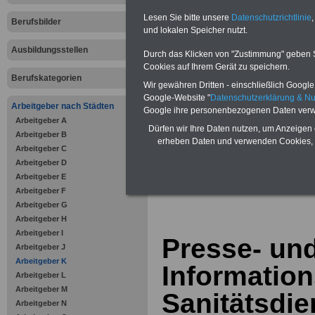
Vorteile für den öffentlichen Dien
Lesen Sie bitte unsere
Datenschutzrichtlinie
,
Vergleichen und sparen
:
Berufsbilder
Bausparen schon ab 16 Jahren
und lokalen Speicher nutzt.
Berufsunfähigkeitsabsicherung
Ausbildungsstellen
Krankenzusatzversicherung
-
Durch das Klicken von "Zustimmung" geben Sie
Online-Vergleich Gesetzliche
Cookies auf Ihrem Gerät zu speichern.
Krankenkassen
-
Berufskategorien
Wir gewähren Dritten - einschließlich Google -
Zahnzusatzversicherung
-
Vorteile der Privaten
Google-Website "
Datenschutzerklärung & N
Arbeitgeber nach Städten
Krankenversicherung
Google ihre personenbezogenen Daten verw
Arbeitgeber A
Dürfen wir Ihre Daten nutzen, um Anzeigen 
Arbeitgeber B
erheben Daten und verwenden Cookies, 
Arbeitgeber C
Arbeitgeber D
Arbeitgeber E
zurück zur Über
Arbeitgeber F
Arbeitgeber G
Arbeitgeber H
Arbeitgeber I
Presse- un
Arbeitgeber J
Arbeitgeber K
Informatio
Arbeitgeber L
Arbeitgeber M
Sanitätsdie
Arbeitgeber N