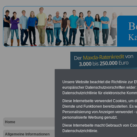
Einsatzflotti
Unsere Website beachtet die Richtlinie zur 
europäischer Datenschutzvorschriften wide
Datenschutzrichtlinie für elektronische Komm
Vorteile für den öffentlichen Dien
Diese Internetseite verwendet Cookies, um 
Dienste und Funktionen bereitzustellen. Es
Vergleichen und sparen
:
Personalisierung von Anzeigen verwendet - un
Bausparen schon ab 16 Jahren
Berufsunfähigkeitsabsicherung
personalisierte Werbung genutzt.
Home
Krankenzusatzversicherung
-
Diese Internetseite macht Gebrauch von Cooki
Online-Vergleich Gesetzliche
Datenschutzrichtlinie.
Krankenkassen
-
Allgemeine Informationen