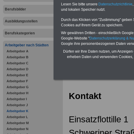
Zahnzusatzversicherung
-
Lesen Sie bitte unsere
Datenschutzrichtlinie
,
Vorteile der Privaten
Berufsbilder
Krankenversicherung
und lokalen Speicher nutzt.
Durch das Klicken von "Zustimmung" geben Sie
Ausbildungsstellen
Cookies auf Ihrem Gerät zu speichern.
Wir gewähren Dritten - einschließlich Google -
Berufskategorien
Google-Website "
Datenschutzerklärung & N
zurück zur Über
Google ihre personenbezogenen Daten verw
Arbeitgeber nach Städten
Arbeitgeber A
Dürfen wir Ihre Daten nutzen, um Anzeigen 
erheben Daten und verwenden Cookies, 
Arbeitgeber B
Arbeitgeber C
Einsatzflotti
Arbeitgeber D
Arbeitgeber E
Arbeitgeber F
Arbeitgeber G
Kontakt
Arbeitgeber H
Arbeitgeber I
Arbeitgeber J
Arbeitgeber K
Einsatzflottille 1
Arbeitgeber L
Arbeitgeber M
Arbeitgeber N
Schweriner Stra