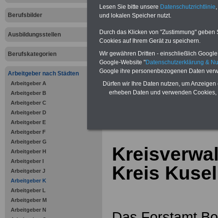
Online-Vergleich Gesetzliche
Lesen Sie bitte unsere
Datenschutzrichtlinie
,
Krankenkassen
-
Berufsbilder
und lokalen Speicher nutzt.
Zahnzusatzversicherung
-
Vorteile der Privaten
Durch das Klicken von "Zustimmung" geben Sie
Ausbildungsstellen
Krankenversicherung
Cookies auf Ihrem Gerät zu speichern.
Wir gewähren Dritten - einschließlich Google -
Berufskategorien
Google-Website "
Datenschutzerklärung & N
Google ihre personenbezogenen Daten verw
Arbeitgeber nach Städten
Arbeitgeber A
zurück zur Über
Dürfen wir Ihre Daten nutzen, um Anzeigen 
erheben Daten und verwenden Cookies, 
Arbeitgeber B
Arbeitgeber C
Arbeitgeber D
Arbeitgeber E
Arbeitgeber F
Arbeitgeber G
Kreisverwal
Arbeitgeber H
Arbeitgeber I
Kreis Kusel
Arbeitgeber J
Arbeitgeber K
Arbeitgeber L
Arbeitgeber M
Arbeitgeber N
Das Forstamt Bop