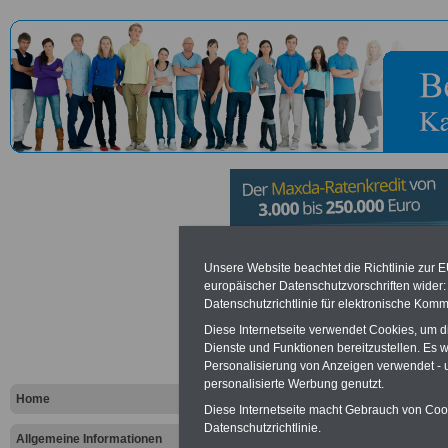
Kreisverwal
Unsere Website beachtet die Richtlinie zur 
europäischer Datenschutzvorschriften wide
Datenschutzrichtlinie für elektronische Komm
Kreis Kusel
Diese Internetseite verwendet Cookies, um 
Dienste und Funktionen bereitzustellen. Es
Personalisierung von Anzeigen verwendet - un
Vorteile für den öffentlichen Dien
personalisierte Werbung genutzt.
Vergleichen und sparen
:
Home
Bausparen schon ab 16 Jahren
Diese Internetseite macht Gebrauch von Cooki
Berufsunfähigkeitsabsicherung
Datenschutzrichtlinie.
Allgemeine Informationen
Krankenzusatzversicherung
-