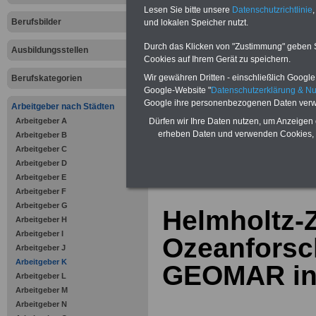
Bausparen schon ab 16 Jahren
Lesen Sie bitte unsere
Datenschutzrichtlinie
,
Berufsunfähigkeitsabsicherung
Berufsbilder
und lokalen Speicher nutzt.
Krankenzusatzversicherung
-
Online-Vergleich Gesetzliche
Krankenkassen
-
Durch das Klicken von "Zustimmung" geben Sie
Ausbildungsstellen
Zahnzusatzversicherung
-
Cookies auf Ihrem Gerät zu speichern.
Vorteile der Privaten
Wir gewähren Dritten - einschließlich Google -
Berufskategorien
Krankenversicherung
Google-Website "
Datenschutzerklärung & N
Google ihre personenbezogenen Daten verw
Arbeitgeber nach Städten
Arbeitgeber A
Dürfen wir Ihre Daten nutzen, um Anzeigen 
erheben Daten und verwenden Cookies, 
Arbeitgeber B
Arbeitgeber C
zurück zur Über
Arbeitgeber D
Arbeitgeber E
Arbeitgeber F
Arbeitgeber G
Helmholtz-
Arbeitgeber H
Arbeitgeber I
Ozeanforsc
Arbeitgeber J
Arbeitgeber K
GEOMAR in 
Arbeitgeber L
Arbeitgeber M
Arbeitgeber N