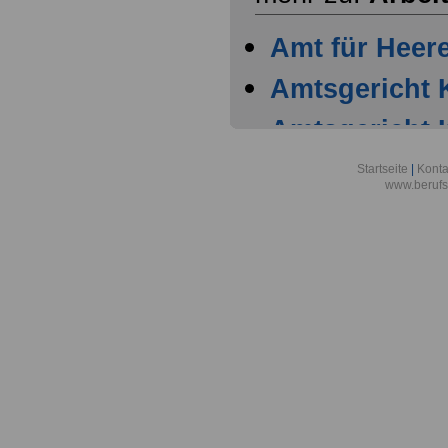
Amt für Heer
Amtsgericht 
Amtsgericht 
Amtsgericht 
Startseite
|
Konta
www.berufs
Amtsgericht 
Arbeitgeber
Warenhaus AG
Stadt Köln
Arbeitsgemein
Forschungsve