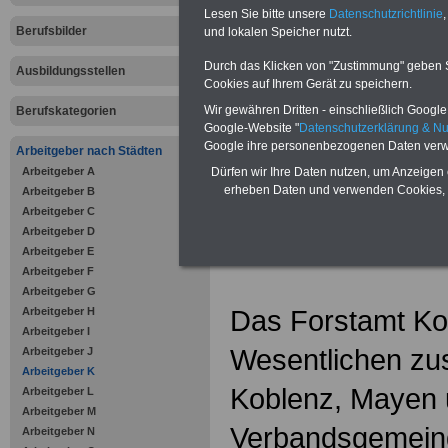
Zahnzusatzversicherung
-
Lesen Sie bitte unsere
Datenschutzrichtlinie
,
Vorteile der Privaten
Berufsbilder
Krankenversicherung
und lokalen Speicher nutzt.
Durch das Klicken von "Zustimmung" geben Sie
Ausbildungsstellen
Cookies auf Ihrem Gerät zu speichern.
Wir gewähren Dritten - einschließlich Google -
Berufskategorien
Google-Website "
Datenschutzerklärung & N
zurück zur Über
Google ihre personenbezogenen Daten verw
Arbeitgeber nach Städten
Arbeitgeber A
Dürfen wir Ihre Daten nutzen, um Anzeigen 
erheben Daten und verwenden Cookies, 
Arbeitgeber B
Arbeitgeber C
Forstamt K
Arbeitgeber D
Arbeitgeber E
Arbeitgeber F
Arbeitgeber G
Das Forstamt Kob
Arbeitgeber H
Arbeitgeber I
Wesentlichen zus
Arbeitgeber J
Arbeitgeber K
Koblenz, Mayen 
Arbeitgeber L
Arbeitgeber M
Verbandsgemein
Arbeitgeber N