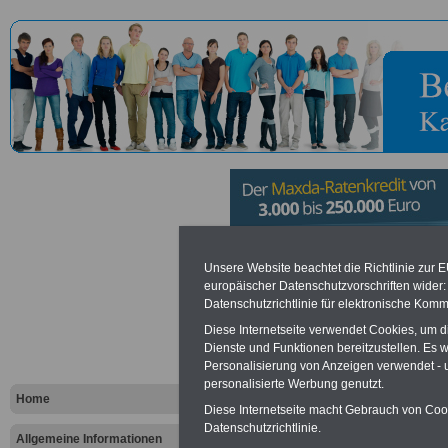
Forstamt K
Unsere Website beachtet die Richtlinie zur 
europäischer Datenschutzvorschriften wide
Datenschutzrichtlinie für elektronische Komm
Vorteile für den öffentlichen Dien
Diese Internetseite verwendet Cookies, um 
Dienste und Funktionen bereitzustellen. Es
Vergleichen und sparen
:
Personalisierung von Anzeigen verwendet - un
Bausparen schon ab 16 Jahren
Berufsunfähigkeitsabsicherung
personalisierte Werbung genutzt.
Home
Krankenzusatzversicherung
-
Diese Internetseite macht Gebrauch von Cooki
Online-Vergleich Gesetzliche
Datenschutzrichtlinie.
Krankenkassen
-
Allgemeine Informationen