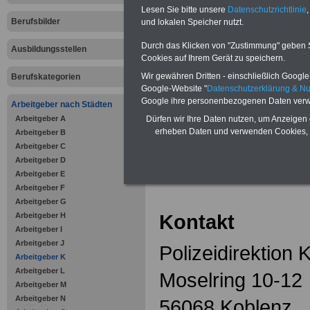
Zahnzusatzversicherung
-
Lesen Sie bitte unsere
Datenschutzrichtlinie
,
Vorteile der Privaten
Berufsbilder
Krankenversicherung
und lokalen Speicher nutzt.
Durch das Klicken von "Zustimmung" geben Sie
Ausbildungsstellen
Cookies auf Ihrem Gerät zu speichern.
Wir gewähren Dritten - einschließlich Google -
Berufskategorien
Google-Website "
Datenschutzerklärung & N
zurück zur Über
Google ihre personenbezogenen Daten verw
Arbeitgeber nach Städten
Arbeitgeber A
Dürfen wir Ihre Daten nutzen, um Anzeigen 
erheben Daten und verwenden Cookies, 
Arbeitgeber B
Arbeitgeber C
Polizeidire
Arbeitgeber D
Arbeitgeber E
Arbeitgeber F
Arbeitgeber G
Kontakt
Arbeitgeber H
Arbeitgeber I
Arbeitgeber J
Polizeidirektion 
Arbeitgeber K
Arbeitgeber L
Moselring 10-12
Arbeitgeber M
Arbeitgeber N
56068 Koblenz