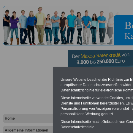
Polizeidire
Unsere Website beachtet die Richtlinie zur 
europäischer Datenschutzvorschriften wide
Datenschutzrichtlinie für elektronische Komm
Vorteile für den öffentlichen Dien
Diese Internetseite verwendet Cookies, um 
Dienste und Funktionen bereitzustellen. Es
Vergleichen und sparen
:
Personalisierung von Anzeigen verwendet - un
Bausparen schon ab 16 Jahren
Berufsunfähigkeitsabsicherung
personalisierte Werbung genutzt.
Home
Krankenzusatzversicherung
-
Diese Internetseite macht Gebrauch von Cooki
Online-Vergleich Gesetzliche
Datenschutzrichtlinie.
Krankenkassen
-
Allgemeine Informationen