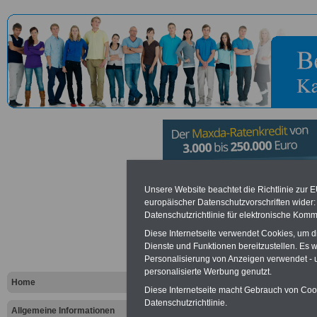
Bundesweh
Unsere Website beachtet die Richtlinie zur 
europäischer Datenschutzvorschriften wide
Datenschutzrichtlinie für elektronische Komm
Koblenz in
Diese Internetseite verwendet Cookies, um 
Dienste und Funktionen bereitzustellen. Es
Personalisierung von Anzeigen verwendet - un
Vorteile für den öffentlichen Dien
personalisierte Werbung genutzt.
Vergleichen und sparen
:
Home
Bausparen schon ab 16 Jahren
Diese Internetseite macht Gebrauch von Cooki
Berufsunfähigkeitsabsicherung
Datenschutzrichtlinie.
Allgemeine Informationen
Krankenzusatzversicherung
-