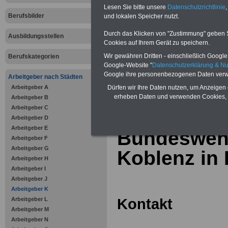
Online-Vergleich Gesetzliche
Lesen Sie bitte unsere
Datenschutzrichtlinie
,
Krankenkassen
-
Berufsbilder
und lokalen Speicher nutzt.
Zahnzusatzversicherung
-
Vorteile der Privaten
Durch das Klicken von "Zustimmung" geben Sie
Ausbildungsstellen
Krankenversicherung
Cookies auf Ihrem Gerät zu speichern.
Wir gewähren Dritten - einschließlich Google -
Berufskategorien
Google-Website "
Datenschutzerklärung & N
Google ihre personenbezogenen Daten verw
Arbeitgeber nach Städten
Arbeitgeber A
zurück zur Über
Dürfen wir Ihre Daten nutzen, um Anzeigen 
erheben Daten und verwenden Cookies, 
Arbeitgeber B
Arbeitgeber C
Arbeitgeber D
Arbeitgeber E
Bundesweh
Arbeitgeber F
Arbeitgeber G
Koblenz in
Arbeitgeber H
Arbeitgeber I
Arbeitgeber J
Arbeitgeber K
Kontakt
Arbeitgeber L
Arbeitgeber M
Arbeitgeber N