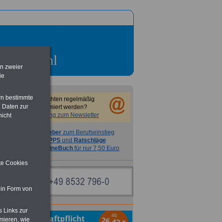
en zweier
ie
rn bestimmte
Sie möchten regelmäßig
 Daten zur
informiert werden?
Anmeldung zum Newsletter
nicht
Ratgeber
zum Berufseinstieg
TIPPS
und
Ratschläge
>>>
OnlineBuch
für nur 7,50 Euro
ite Cookies
 in Form von
s Links zur
mieren, wie