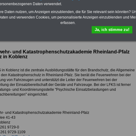
personenbezogenen Daten verwendet.
Vorteile der Privaten
Mail.
Krankenversicherung
hre Daten nutzen, um Anzeigen einzublenden, die für Sie relevant sein könnten? U
aten und verwenden Cookies, um personalisierte Anzeigen einzublenden und Me
erfassen.
Ja, ich stimme zu!
ur Übersicht Arbeitgeber K
wehr- und Katastrophenschutzakademie Rheinland-Pfalz
tz in Koblenz
in Koblenz ist die zentrale Ausbildungsstätte für den Brandschutz, die Allgemeine
d den Katastrophenschutz in Rheinland-Pfalz. Sie berät die Feuerwehren bei der
ung von Fahrzeugen und unterstützt die Leiter der Feuerwehren bei der
llung der Einsatzbereitschaft der Geräte und Fahrzeuge. Bei der LFKS ist ferner
atungs- und Koordinierungsstelle "Psychische Einsatzbelastungen und
achbereitungen" eingerichtet.
r- und Katastrophenschutzakademie Rheinland-Pfalz
lee 41-43
oblenz
9 261 9729-0
 261 9729-1109