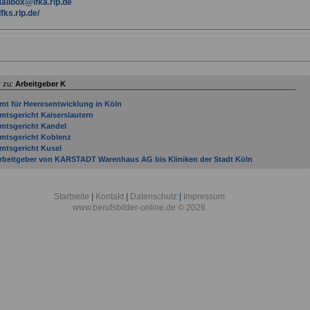
ailbox@lfka.rlp.de
lfks.rlp.de/
 zu:
Arbeitgeber K
mt für Heeresentwicklung in Köln
mtsgericht Kaiserslautern
mtsgericht Kandel
mtsgericht Koblenz
mtsgericht Kusel
rbeitgeber von KARSTADT Warenhaus AG bis Kliniken der Stadt Köln
rbeitsgemeinschaft industrieller Forschungsvereinigungen Otto von Guericke e. V. in
öln
rbeitsgericht Kaiserslautern
Startseite
|
Kontakt
|
Datenschutz
|
Impressum
rbeitsgericht Koblenz
www.berufsbilder-online.de © 2026
ssessmentcenter für Führungskräfte der Bundeswehr in Köln
erufsbildungszentrum Kleinmachnow (der WSV bei der GDWS) in Kleinmachnow
erufsbildungszentrum Koblenz (der WSV bei der GDWS) in Koblenz
erufsgenossenschaft Energie Textil Elektro Medienerzeugnisse in Köln
ezirksärztekammer Koblenz
ezirkszahnärztekammer Koblenz
undesagentur für Arbeit - Regionaldirektion Nord in Kiel
undesamt für Äußere Restitutionen in Koblenz
undesamt für Ausrüstung, Informationstechnik und Nutzung der Bundeswehr in