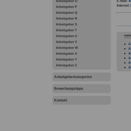
E-Mail:
M
Arbeitgeber O
Internet:
Arbeitgeber P
Arbeitgeber Q
Arbeitgeber R
Arbeitgeber S
Arbeitgeber T
mehr
Arbeitgeber U
Arbeitgeber V
A
Arbeitgeber W
A
A
Arbeitgeber X
A
Arbeitgeber Y
A
Arbeitgeber Z
A
A
K
Arbeitgeberkategorien
A
A
Bewerbungstipps
A
B
Kontakt
B
B
B
B
B
B
B