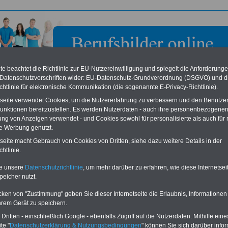
e beachtet die Richtlinie zur EU-Nutzereinwilligung und spiegelt die Anforderung
 Datenschutzvorschriften wider: EU-Datenschutz-Grundverordnung (DSGVO) und d
chtlinie für elektronische Kommunikation (die sogenannte E-Privacy-Richtlinie).
tseite verwendet Cookies, um die Nutzererfahrung zu verbessern und den Benutze
unktionen bereitzustellen. Es werden Nutzerdaten - auch ihre personenbezogenen
ung von Anzeigen verwendet - und Cookies sowohl für personalisierte als auch für 
te Werbung genutzt.
wehr- und Katastrophenschutzakademie Rheinland-Pfalz
tseite macht Gebrauch von Cookies von Dritten, siehe dazu weitere Details in der
tz in Koblenz
htlinie.
te unsere
Datenschutzrichtlinie
, um mehr darüber zu erfahren, wie diese Internetse
eile für den öffentlichen Dienst
Buchen Sie diesen Platz für Ihren Banner:
peicher nutzt.
Vergleichen und sparen
:
Schon für 250 Euro können Sie einen
usparen schon ab 16 Jahren
-
Banner (halfsize 234x60) für 6 Monate bzw.
cken von "Zustimmung" geben Sie dieser Internetseite die Erlaubnis, Informationen
rufsunfähigkeitsabsicherung
-
für 400 Euro bei einer Laufzeit von 12
hrem Gerät zu speichern.
rankenzusatzversicherung
-
Monaten buchen. Ihr Banner wird auf allen
Online-Vergleich Gesetzliche
Einzelseiten von
berufsbilder-online.de
ritten - einschließlich Google - ebenfalls Zugriff auf die Nutzerdaten. Mithilfe eine
das
Formular
Krankenkassen
-
eingebunden. Einfach
te "
Datenschutzerklärung & Nutzungsbedingungen
" können Sie sich darüber infor
ausfüllen
Zahnzusatzversicherung
-
oder schreiben Sie uns eine
E-