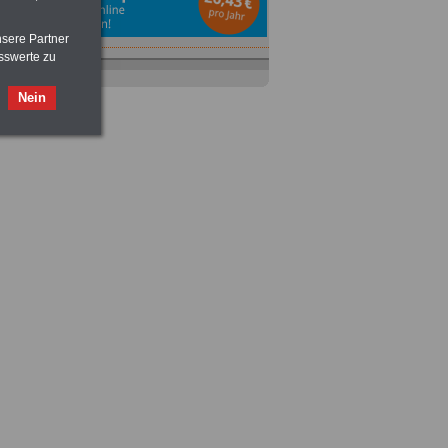
nsere Partner
sswerte zu
Ratgeber
zum Berufseinstieg
TIPPS
und
Ratschläge
Nein
>>>
OnlineBuch
für nur 7,50 Euro