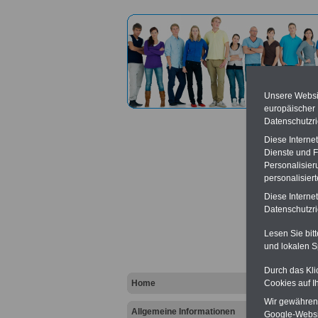
Unsere Websit
europäischer
Datenschutzri
Diese Interne
Dienste und F
Personalisier
personalisier
Feuer
Diese Interne
mit Si
Datenschutzric
Lesen Sie bit
Vort
und lokalen S
Ba
Durch das Kli
Be
Home
Cookies auf I
K
Wir gewähren D
Allgemeine Informationen
Google-Websi