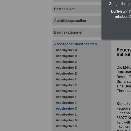
Google ihre 
Berufsbilder
Dürfen wir I
erheben D
Ausbildungsstellen
zurück z
Berufskategorien
Arbeitgeber nach Städten
Feuer
Arbeitgeber A
mit Si
Arbeitgeber B
Arbeitgeber C
Die LFKS 
Arbeitgeber D
Hilfe un
Arbeitgeber E
Beschaff
Arbeitgeber F
Sicherste
Arbeitgeber G
eine Ber
Einsatzn
Arbeitgeber H
Arbeitgeber I
Arbeitgeber J
Kontakt
Feuerweh
Arbeitgeber K
Lindenal
Arbeitgeber L
56077 K
Arbeitgeber M
Tel.: +4
Arbeitgeber N
Fax: +49