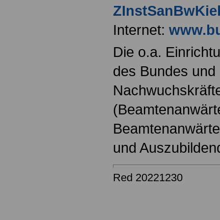
ZInstSanBwKie
Internet:
www.bu
Die o.a. Einricht
des Bundes und s
Nachwuchskräfte
(Beamtenanwärt
Beamtenanwärter
und Auszubilden
Red 20221230