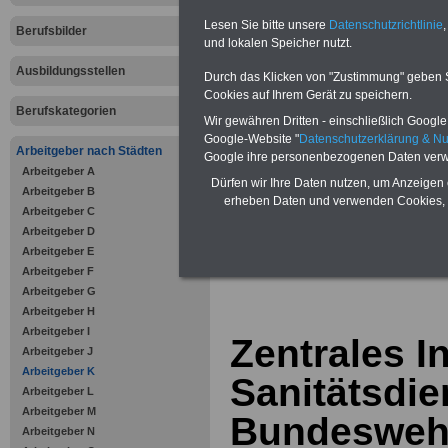
Vorteile für den öffentlichen Dien
Lesen Sie bitte unsere
Datenschutzrichtlinie
,
Vergleichen und sparen
:
Berufsbilder
Bausparen schon ab 16 Jahren
und lokalen Speicher nutzt.
Berufsunfähigkeitsabsicherung
Ausbildungsstellen
Krankenzusatzversicherung
-
Durch das Klicken von "Zustimmung" geben Sie
Online-Vergleich Gesetzliche
Cookies auf Ihrem Gerät zu speichern.
Krankenkassen
-
Berufskategorien
Wir gewähren Dritten - einschließlich Google -
Zahnzusatzversicherung
-
Vorteile der Privaten
Google-Website "
Datenschutzerklärung & N
Arbeitgeber nach Städten
Krankenversicherung
Google ihre personenbezogenen Daten verw
Arbeitgeber A
Dürfen wir Ihre Daten nutzen, um Anzeigen 
Arbeitgeber B
erheben Daten und verwenden Cookies, 
Arbeitgeber C
Arbeitgeber D
Arbeitgeber E
zurück zur Über
Arbeitgeber F
Arbeitgeber G
Arbeitgeber H
Arbeitgeber I
Zentrales In
Arbeitgeber J
Arbeitgeber K
Sanitätsdie
Arbeitgeber L
Arbeitgeber M
Bundeswehr
Arbeitgeber N