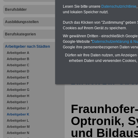
Vorteile für den öffentlichen Dien
Lesen Sie bitte unsere
Datenschutzrichtlinie
,
Vergleichen und sparen
:
Berufsbilder
und lokalen Speicher nutzt.
Bausparen schon ab 16 Jahren
Berufsunfähigkeitsabsicherung
Ausbildungsstellen
Durch das Klicken von "Zustimmung" geben Sie
Krankenzusatzversicherung
-
Cookies auf Ihrem Gerät zu speichern.
Online-Vergleich Gesetzliche
Krankenkassen
-
Berufskategorien
Wir gewähren Dritten - einschließlich Google -
Zahnzusatzversicherung
-
Google-Website "
Datenschutzerklärung & N
Vorteile der Privaten
Arbeitgeber nach Städten
Google ihre personenbezogenen Daten verw
Krankenversicherung
Arbeitgeber A
Dürfen wir Ihre Daten nutzen, um Anzeigen 
Arbeitgeber B
erheben Daten und verwenden Cookies, 
Arbeitgeber C
Arbeitgeber D
Arbeitgeber E
zurück zur Über
Arbeitgeber F
Arbeitgeber G
Arbeitgeber H
Arbeitgeber I
Fraunhofer-I
Arbeitgeber J
Arbeitgeber K
Optronik, 
Arbeitgeber L
Arbeitgeber M
und Bildau
Arbeitgeber N