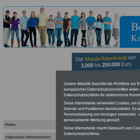
Hauptzollam
Unsere Website beachtet die Richtlinie zur 
europäischer Datenschutzvorschriften wide
Datenschutzrichtlinie für elektronische Komm
Vorteile für den öffentlichen Dien
Diese Internetseite verwendet Cookies, um 
Dienste und Funktionen bereitzustellen. Es
Vergleichen und sparen
:
Personalisierung von Anzeigen verwendet - un
Bausparen schon ab 16 Jahren
Berufsunfähigkeitsabsicherung
personalisierte Werbung genutzt.
Home
Krankenzusatzversicherung
-
Diese Internetseite macht Gebrauch von Cooki
Online-Vergleich Gesetzliche
Datenschutzrichtlinie.
Krankenkassen
-
Allgemeine Informationen