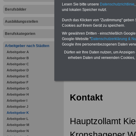
Zahnzusatzversicherung
-
Lesen Sie bitte unsere
Datenschutzrichtlinie
,
Vorteile der Privaten
Berufsbilder
Krankenversicherung
und lokalen Speicher nutzt.
Durch das Klicken von "Zustimmung" geben Sie
Ausbildungsstellen
Cookies auf Ihrem Gerät zu speichern.
Wir gewähren Dritten - einschließlich Google -
Berufskategorien
Google-Website "
Datenschutzerklärung & N
zurück zur Über
Google ihre personenbezogenen Daten verw
Arbeitgeber nach Städten
Arbeitgeber A
Dürfen wir Ihre Daten nutzen, um Anzeigen 
erheben Daten und verwenden Cookies, 
Arbeitgeber B
Arbeitgeber C
Hauptzollam
Arbeitgeber D
Arbeitgeber E
Arbeitgeber F
Arbeitgeber G
Kontakt
Arbeitgeber H
Arbeitgeber I
Arbeitgeber J
Arbeitgeber K
Hauptzollamt Kie
Arbeitgeber L
Arbeitgeber M
Arbeitgeber N
Kronshagener W