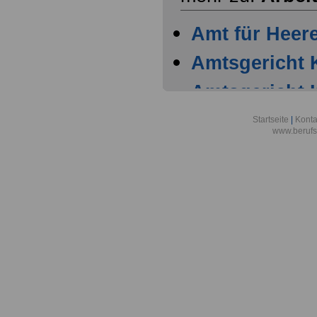
Amt für Heer
Amtsgericht 
Amtsgericht 
Amtsgericht 
Startseite
|
Konta
www.berufs
Amtsgericht 
Arbeitgeber
Warenhaus AG
Stadt Köln
Arbeitsgemein
Forschungsve