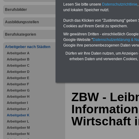
Bausparen schon ab 16 Jahren
Lesen Sie bitte unsere
Datenschutzrichtlinie
,
Berufsunfähigkeitsabsicherung
Berufsbilder
und lokalen Speicher nutzt.
Krankenzusatzversicherung
-
Online-Vergleich Gesetzliche
Krankenkassen
-
Durch das Klicken von "Zustimmung" geben Sie
Ausbildungsstellen
Zahnzusatzversicherung
-
Cookies auf Ihrem Gerät zu speichern.
Vorteile der Privaten
Wir gewähren Dritten - einschließlich Google -
Berufskategorien
Krankenversicherung
Google-Website "
Datenschutzerklärung & N
Google ihre personenbezogenen Daten verw
Arbeitgeber nach Städten
Arbeitgeber A
Dürfen wir Ihre Daten nutzen, um Anzeigen 
erheben Daten und verwenden Cookies, 
Arbeitgeber B
Arbeitgeber C
zurück zur Über
Arbeitgeber D
Arbeitgeber E
Arbeitgeber F
Arbeitgeber G
ZBW - Leib
Arbeitgeber H
Arbeitgeber I
Informatio
Arbeitgeber J
Arbeitgeber K
Wirtschaft i
Arbeitgeber L
Arbeitgeber M
Arbeitgeber N