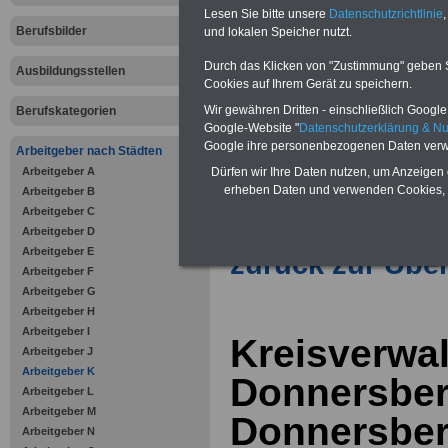
Vorteile für den öffentlichen Dien
Lesen Sie bitte unsere
Datenschutzrichtlinie
,
Vergleichen und sparen
:
Berufsbilder
und lokalen Speicher nutzt.
Bausparen schon ab 16 Jahren
Berufsunfähigkeitsabsicherung
Durch das Klicken von "Zustimmung" geben Sie
Ausbildungsstellen
Krankenzusatzversicherung
-
Cookies auf Ihrem Gerät zu speichern.
Online-Vergleich Gesetzliche
Krankenkassen
-
Wir gewähren Dritten - einschließlich Google -
Berufskategorien
Zahnzusatzversicherung
-
Google-Website "
Datenschutzerklärung & N
Vorteile der Privaten
Google ihre personenbezogenen Daten verw
Arbeitgeber nach Städten
Krankenversicherung
Arbeitgeber A
Dürfen wir Ihre Daten nutzen, um Anzeigen 
erheben Daten und verwenden Cookies, 
Arbeitgeber B
Arbeitgeber C
Arbeitgeber D
Arbeitgeber E
zurück zur Über
Arbeitgeber F
Arbeitgeber G
Arbeitgeber H
Arbeitgeber I
Kreisverwa
Arbeitgeber J
Arbeitgeber K
Donnersberg
Arbeitgeber L
Arbeitgeber M
Donnersberg
Arbeitgeber N