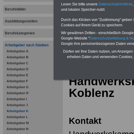
Online-Vergleich Gesetzliche
Lesen Sie bitte unsere
Datenschutzrichtlinie
,
Krankenkassen
-
Berufsbilder
und lokalen Speicher nutzt.
Zahnzusatzversicherung
-
Vorteile der Privaten
Durch das Klicken von "Zustimmung" geben Sie
Ausbildungsstellen
Krankenversicherung
Cookies auf Ihrem Gerät zu speichern.
Wir gewähren Dritten - einschließlich Google -
Berufskategorien
Google-Website "
Datenschutzerklärung & N
Google ihre personenbezogenen Daten verw
Arbeitgeber nach Städten
Arbeitgeber A
zurück zur Über
Dürfen wir Ihre Daten nutzen, um Anzeigen 
erheben Daten und verwenden Cookies, 
Arbeitgeber B
Arbeitgeber C
Arbeitgeber D
Arbeitgeber E
Handwerks
Arbeitgeber F
Arbeitgeber G
Koblenz
Arbeitgeber H
Arbeitgeber I
Arbeitgeber J
Arbeitgeber K
Arbeitgeber L
Kontakt
Arbeitgeber M
Arbeitgeber N