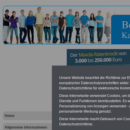
Handwerks
Unsere Website beachtet die Richtlinie zur 
europäischer Datenschutzvorschriften wide
Datenschutzrichtlinie für elektronische Komm
Koblenz
Diese Internetseite verwendet Cookies, um 
Dienste und Funktionen bereitzustellen. Es
Personalisierung von Anzeigen verwendet - un
Vorteile für den öffentlichen Dien
personalisierte Werbung genutzt.
Vergleichen und sparen
:
Home
Bausparen schon ab 16 Jahren
Diese Internetseite macht Gebrauch von Cooki
Berufsunfähigkeitsabsicherung
Datenschutzrichtlinie.
Allgemeine Informationen
Krankenzusatzversicherung
-