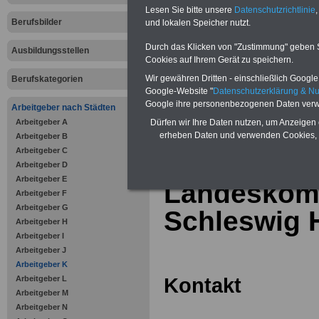
Online-Vergleich Gesetzliche
Lesen Sie bitte unsere
Datenschutzrichtlinie
,
Krankenkassen
-
Berufsbilder
und lokalen Speicher nutzt.
Zahnzusatzversicherung
-
Vorteile der Privaten
Durch das Klicken von "Zustimmung" geben Sie
Ausbildungsstellen
Krankenversicherung
Cookies auf Ihrem Gerät zu speichern.
Wir gewähren Dritten - einschließlich Google -
Berufskategorien
Google-Website "
Datenschutzerklärung & N
Google ihre personenbezogenen Daten verw
Arbeitgeber nach Städten
Arbeitgeber A
zurück zur Über
Dürfen wir Ihre Daten nutzen, um Anzeigen 
erheben Daten und verwenden Cookies, 
Arbeitgeber B
Arbeitgeber C
Arbeitgeber D
Arbeitgeber E
Landesko
Arbeitgeber F
Arbeitgeber G
Schleswig H
Arbeitgeber H
Arbeitgeber I
Arbeitgeber J
Arbeitgeber K
Kontakt
Arbeitgeber L
Arbeitgeber M
Arbeitgeber N