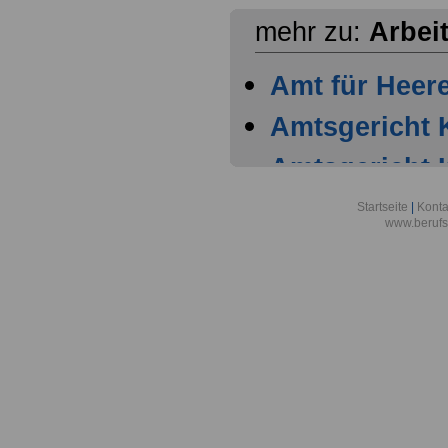
mehr zu:
Arbei
Amt für Heer
Amtsgericht 
Amtsgericht 
Amtsgericht 
Startseite
|
Konta
www.berufs
Amtsgericht 
Arbeitgeber
Warenhaus AG
Stadt Köln
Arbeitsgemein