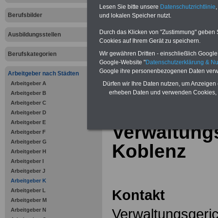
Online-Vergleich Gesetzliche
Lesen Sie bitte unsere
Datenschutzrichtlinie
,
Krankenkassen
-
Berufsbilder
und lokalen Speicher nutzt.
Zahnzusatzversicherung
-
Vorteile der Privaten
Durch das Klicken von "Zustimmung" geben Sie
Ausbildungsstellen
Krankenversicherung
Cookies auf Ihrem Gerät zu speichern.
Wir gewähren Dritten - einschließlich Google -
Berufskategorien
Google-Website "
Datenschutzerklärung & N
Google ihre personenbezogenen Daten verw
Arbeitgeber nach Städten
Arbeitgeber A
zurück zur Über
Dürfen wir Ihre Daten nutzen, um Anzeigen 
erheben Daten und verwenden Cookies, 
Arbeitgeber B
Arbeitgeber C
Arbeitgeber D
Arbeitgeber E
Verwaltung
Arbeitgeber F
Arbeitgeber G
Koblenz
Arbeitgeber H
Arbeitgeber I
Arbeitgeber J
Arbeitgeber K
Kontakt
Arbeitgeber L
Arbeitgeber M
Verwaltungsgeri
Arbeitgeber N