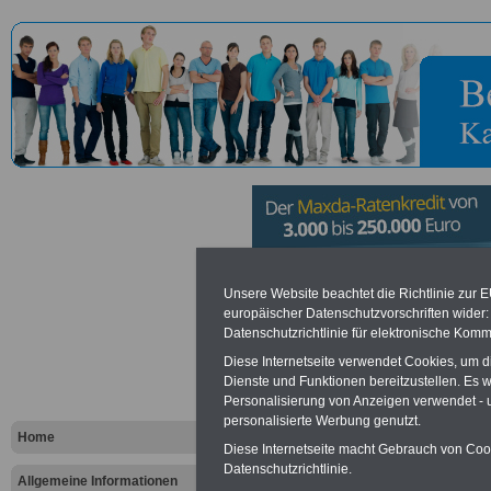
Verwaltung
Unsere Website beachtet die Richtlinie zur 
europäischer Datenschutzvorschriften wide
Datenschutzrichtlinie für elektronische Komm
Koblenz
Diese Internetseite verwendet Cookies, um 
Dienste und Funktionen bereitzustellen. Es
Personalisierung von Anzeigen verwendet - un
Vorteile für den öffentlichen Dien
personalisierte Werbung genutzt.
Vergleichen und sparen
:
Home
Bausparen schon ab 16 Jahren
Diese Internetseite macht Gebrauch von Cooki
Berufsunfähigkeitsabsicherung
Datenschutzrichtlinie.
Allgemeine Informationen
Krankenzusatzversicherung
-