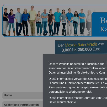
Bundeswehr
Unsere Website beachtet die Richtlinie zur 
europäischer Datenschutzvorschriften wide
Datenschutzrichtlinie für elektronische Komm
Koblenz in
Diese Internetseite verwendet Cookies, um 
Dienste und Funktionen bereitzustellen. Es
Personalisierung von Anzeigen verwendet - un
Vorteile für den öffentlichen Dien
personalisierte Werbung genutzt.
Vergleichen und sparen
:
Home
Bausparen schon ab 16 Jahren
Diese Internetseite macht Gebrauch von Cooki
Berufsunfähigkeitsabsicherung
Datenschutzrichtlinie.
Allgemeine Informationen
Krankenzusatzversicherung
-