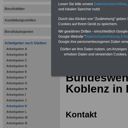
Online-Vergleich Gesetzliche
Lesen Sie bitte unsere
Datenschutzrichtlinie
,
Krankenkassen
-
Berufsbilder
und lokalen Speicher nutzt.
Zahnzusatzversicherung
-
Vorteile der Privaten
Durch das Klicken von "Zustimmung" geben Sie
Ausbildungsstellen
Krankenversicherung
Cookies auf Ihrem Gerät zu speichern.
Wir gewähren Dritten - einschließlich Google -
Berufskategorien
Google-Website "
Datenschutzerklärung & N
Google ihre personenbezogenen Daten verw
Arbeitgeber nach Städten
Arbeitgeber A
zurück zur Über
Dürfen wir Ihre Daten nutzen, um Anzeigen 
erheben Daten und verwenden Cookies, 
Arbeitgeber B
Arbeitgeber C
Arbeitgeber D
Arbeitgeber E
Bundeswehr
Arbeitgeber F
Arbeitgeber G
Koblenz in
Arbeitgeber H
Arbeitgeber I
Arbeitgeber J
Arbeitgeber K
Kontakt
Arbeitgeber L
Arbeitgeber M
Arbeitgeber N