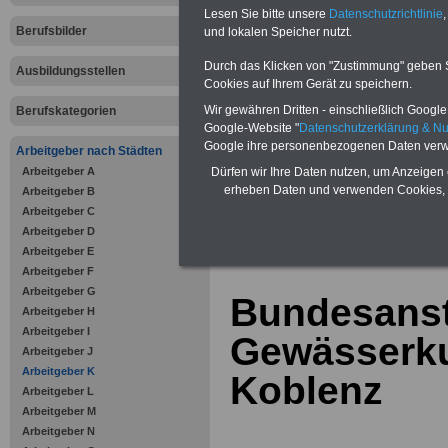
Bausparen schon ab 16 Jahren
Lesen Sie bitte unsere
Datenschutzrichtlinie
,
Berufsunfähigkeitsabsicherung
Berufsbilder
und lokalen Speicher nutzt.
Krankenzusatzversicherung
-
Online-Vergleich Gesetzliche
Krankenkassen
-
Durch das Klicken von "Zustimmung" geben Sie
Ausbildungsstellen
Zahnzusatzversicherung
-
Cookies auf Ihrem Gerät zu speichern.
Vorteile der Privaten
Wir gewähren Dritten - einschließlich Google -
Berufskategorien
Krankenversicherung
Google-Website "
Datenschutzerklärung & N
Google ihre personenbezogenen Daten verw
Arbeitgeber nach Städten
Arbeitgeber A
Dürfen wir Ihre Daten nutzen, um Anzeigen 
erheben Daten und verwenden Cookies, 
Arbeitgeber B
Arbeitgeber C
zurück zur Über
Arbeitgeber D
Arbeitgeber E
Arbeitgeber F
Arbeitgeber G
Bundesansta
Arbeitgeber H
Arbeitgeber I
Gewässerku
Arbeitgeber J
Arbeitgeber K
Koblenz
Arbeitgeber L
Arbeitgeber M
Arbeitgeber N