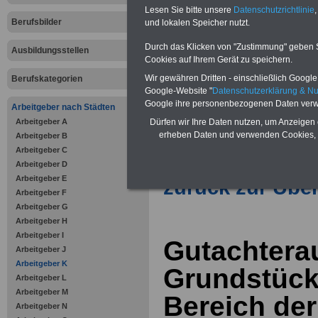
Vorteile für den öffentlichen Dien
Lesen Sie bitte unsere
Datenschutzrichtlinie
,
Vergleichen und sparen
:
Berufsbilder
und lokalen Speicher nutzt.
Bausparen schon ab 16 Jahren
Berufsunfähigkeitsabsicherung
Durch das Klicken von "Zustimmung" geben Sie
Ausbildungsstellen
Krankenzusatzversicherung
-
Cookies auf Ihrem Gerät zu speichern.
Online-Vergleich Gesetzliche
Krankenkassen
-
Wir gewähren Dritten - einschließlich Google -
Berufskategorien
Zahnzusatzversicherung
-
Google-Website "
Datenschutzerklärung & N
Vorteile der Privaten
Google ihre personenbezogenen Daten verw
Arbeitgeber nach Städten
Krankenversicherung
Arbeitgeber A
Dürfen wir Ihre Daten nutzen, um Anzeigen 
erheben Daten und verwenden Cookies, 
Arbeitgeber B
Arbeitgeber C
Arbeitgeber D
Arbeitgeber E
zurück zur Über
Arbeitgeber F
Arbeitgeber G
Arbeitgeber H
Arbeitgeber I
Gutachtera
Arbeitgeber J
Arbeitgeber K
Grundstück
Arbeitgeber L
Arbeitgeber M
Bereich der
Arbeitgeber N