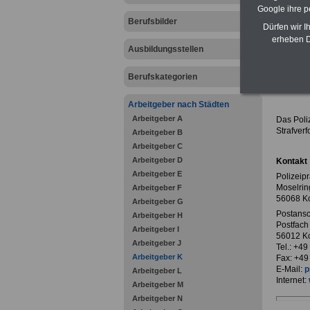
Google ihre 
Berufsbilder
Dürfen wir I
erheben D
Ausbildungsstellen
zurück z
Berufskategorien
Polize
Arbeitgeber nach Städten
Arbeitgeber A
Das Poliz
Strafver
Arbeitgeber B
Arbeitgeber C
Arbeitgeber D
Kontakt
Arbeitgeber E
Polizeip
Moselrin
Arbeitgeber F
56068 K
Arbeitgeber G
Postansch
Arbeitgeber H
Postfach
Arbeitgeber I
56012 K
Arbeitgeber J
Tel.: +4
Arbeitgeber K
Fax: +49
E-Mail:
p
Arbeitgeber L
Internet:
Arbeitgeber M
Arbeitgeber N