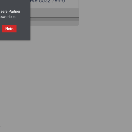
nsere Partner
sswerte zu
Ratgeber
zum Berufseinstieg
TIPPS
und
Ratschläge
Nein
>>>
OnlineBuch
für nur 7,50 Euro