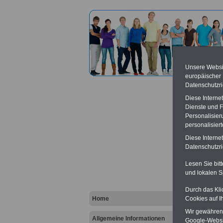
Unsere Websit
europäischer
Datenschutzri
Diese Interne
Dienste und F
Personalisier
personalisier
Polize
Diese Interne
Datenschutzric
Vort
Lesen Sie bit
und lokalen S
Ba
Be
K
Durch das Kli
Home
Cookies auf I
Wir gewähren D
Allgemeine Informationen
Google-Websi