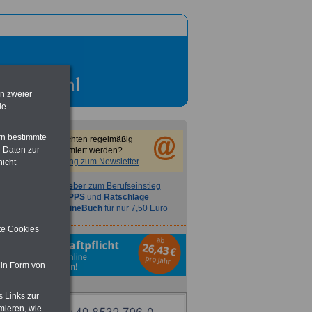
en zweier
ie
rn bestimmte
Sie möchten regelmäßig
 Daten zur
informiert werden?
Anmeldung zum Newsletter
nicht
Ratgeber
zum Berufseinstieg
TIPPS
und
Ratschläge
>>>
OnlineBuch
für nur 7,50 Euro
ite Cookies
 in Form von
s Links zur
mieren, wie