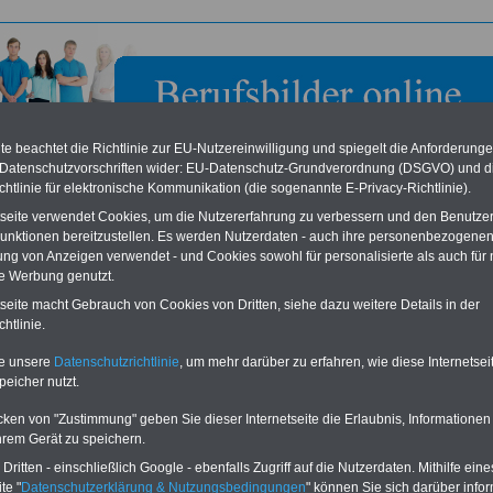
e beachtet die Richtlinie zur EU-Nutzereinwilligung und spiegelt die Anforderung
 Datenschutzvorschriften wider: EU-Datenschutz-Grundverordnung (DSGVO) und d
chtlinie für elektronische Kommunikation (die sogenannte E-Privacy-Richtlinie).
tseite verwendet Cookies, um die Nutzererfahrung zu verbessern und den Benutze
unktionen bereitzustellen. Es werden Nutzerdaten - auch ihre personenbezogenen
ung von Anzeigen verwendet - und Cookies sowohl für personalisierte als auch für 
te Werbung genutzt.
ipräsidium Koblenz
tseite macht Gebrauch von Cookies von Dritten, siehe dazu weitere Details in der
htlinie.
eile für den öffentlichen Dienst
Buchen Sie diesen Platz für Ihren Banner:
te unsere
Datenschutzrichtlinie
, um mehr darüber zu erfahren, wie diese Internetse
Vergleichen und sparen
:
Schon für 250 Euro können Sie einen
peicher nutzt.
usparen schon ab 16 Jahren
-
Banner (halfsize 234x60) für 6 Monate bzw.
rufsunfähigkeitsabsicherung
-
für 400 Euro bei einer Laufzeit von 12
rankenzusatzversicherung
-
Monaten buchen. Ihr Banner wird auf allen
cken von "Zustimmung" geben Sie dieser Internetseite die Erlaubnis, Informationen
Online-Vergleich Gesetzliche
Einzelseiten von
berufsbilder-online.de
hrem Gerät zu speichern.
das
Formular
Krankenkassen
-
eingebunden. Einfach
ritten - einschließlich Google - ebenfalls Zugriff auf die Nutzerdaten. Mithilfe eine
ausfüllen
Zahnzusatzversicherung
-
oder schreiben Sie uns eine
E-
te "
Datenschutzerklärung & Nutzungsbedingungen
" können Sie sich darüber infor
Vorteile der Privaten
Mail.