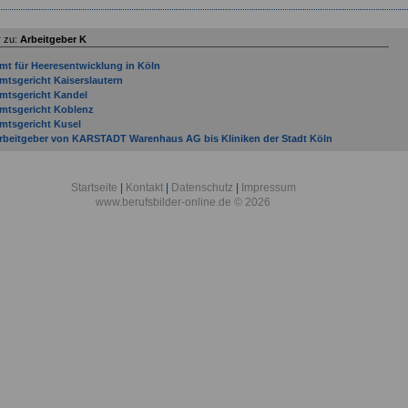
 zu:
Arbeitgeber K
mt für Heeresentwicklung in Köln
mtsgericht Kaiserslautern
mtsgericht Kandel
mtsgericht Koblenz
mtsgericht Kusel
rbeitgeber von KARSTADT Warenhaus AG bis Kliniken der Stadt Köln
rbeitsgemeinschaft industrieller Forschungsvereinigungen Otto von Guericke e. V. in
öln
rbeitsgericht Kaiserslautern
Startseite
|
Kontakt
|
Datenschutz
|
Impressum
rbeitsgericht Koblenz
www.berufsbilder-online.de © 2026
ssessmentcenter für Führungskräfte der Bundeswehr in Köln
erufsbildungszentrum Kleinmachnow (der WSV bei der GDWS) in Kleinmachnow
erufsbildungszentrum Koblenz (der WSV bei der GDWS) in Koblenz
erufsgenossenschaft Energie Textil Elektro Medienerzeugnisse in Köln
ezirksärztekammer Koblenz
ezirkszahnärztekammer Koblenz
undesagentur für Arbeit - Regionaldirektion Nord in Kiel
undesamt für Äußere Restitutionen in Koblenz
undesamt für Ausrüstung, Informationstechnik und Nutzung der Bundeswehr in
oblenz
undesamt für das Personalmanagement der Bundeswehr in Köln
undesamt für den Militärischen Abschirmdienst in Köln
undesamt für Familie und zivilgesellschaftliche Aufgaben in Köln
undesamt für Güterverkehr in Köln