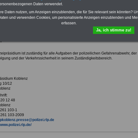
Krankenversicherung
personenbezogenen Daten verwendet.
hre Daten nutzen, um Anzeigen einzublenden, die für Sie relevant sein könnten? U
aten und verwenden Cookies, um personalisierte Anzeigen einzublenden und Me
erfassen.
ur Übersicht Arbeitgeber K
Ja, ich stimme zu!
ipräsidium Koblenz
eipräsidium ist zuständig für alle Aufgaben der polizeilichen Gefahrenabwehr, der
folgung und der Verkehrssicherheit in seinem Zuständigkeitsbereich.
räsidium Koblenz
g 10/12
oblenz
rift:
 20 12 48
oblenz
9 261 103-1
 261 103-2009
pkoblenz.presse@polizei.rlp.de
www.polizei.rlp.de/