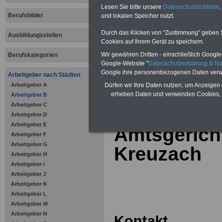
Online-Vergleich Gesetzliche
Lesen Sie bitte unsere
Datenschutzrichtlinie
,
Krankenkassen
-
Berufsbilder
und lokalen Speicher nutzt.
Zahnzusatzversicherung
-
Vorteile der Privaten
Durch das Klicken von "Zustimmung" geben Sie
Ausbildungsstellen
Krankenversicherung
Cookies auf Ihrem Gerät zu speichern.
Wir gewähren Dritten - einschließlich Google -
Berufskategorien
Google-Website "
Datenschutzerklärung & N
Google ihre personenbezogenen Daten verw
Arbeitgeber nach Städten
Arbeitgeber A
zurück zur Über
Dürfen wir Ihre Daten nutzen, um Anzeigen 
erheben Daten und verwenden Cookies, 
Arbeitgeber B
Arbeitgeber C
.
Arbeitgeber D
Arbeitgeber E
Amtsgerich
Arbeitgeber F
Arbeitgeber G
Kreuzach
Arbeitgeber H
Arbeitgeber I
Arbeitgeber J
Arbeitgeber K
Arbeitgeber L
Arbeitgeber M
Arbeitgeber N
Kontakt