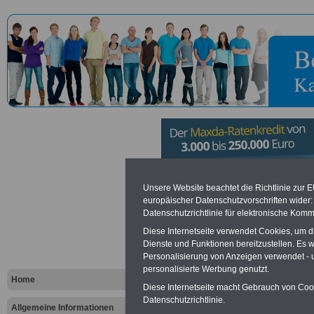
Amtsgerich
Unsere Website beachtet die Richtlinie zur 
europäischer Datenschutzvorschriften wide
Datenschutzrichtlinie für elektronische Komm
Kreuznach
Diese Internetseite verwendet Cookies, um 
Dienste und Funktionen bereitzustellen. Es
Personalisierung von Anzeigen verwendet - un
Vorteile für den öffentlichen Dien
personalisierte Werbung genutzt.
Vergleichen und sparen
:
Home
Bausparen schon ab 16 Jahren
Diese Internetseite macht Gebrauch von Cooki
Berufsunfähigkeitsabsicherung
Datenschutzrichtlinie.
Allgemeine Informationen
Krankenzusatzversicherung
-