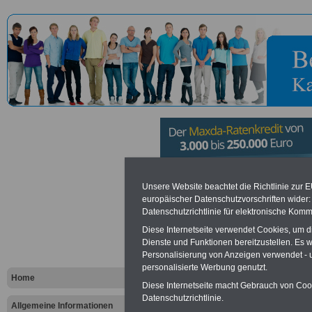
Kommando
Unsere Website beachtet die Richtlinie zur 
europäischer Datenschutzvorschriften wide
Datenschutzrichtlinie für elektronische Komm
Streitkräft
Diese Internetseite verwendet Cookies, um 
Dienste und Funktionen bereitzustellen. Es
Personalisierung von Anzeigen verwendet - un
Vorteile für den öffentlichen Dien
personalisierte Werbung genutzt.
Vergleichen und sparen
:
Home
Bausparen schon ab 16 Jahren
Diese Internetseite macht Gebrauch von Cooki
Berufsunfähigkeitsabsicherung
Datenschutzrichtlinie.
Allgemeine Informationen
Krankenzusatzversicherung
-