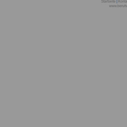
Berlin
Startseite
|
Konta
www.berufs
Akademie der
Aktionsgemei
den Frieden e
Alexander-vo
in Bonn
Alfred-Wegene
Zentrum für P
Meeresforsch
Allgemeine O
Bremen/Brem
Allgemeine O