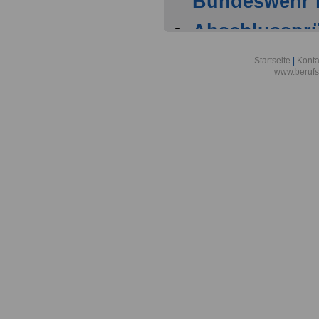
Bundeswehr i
Abschlussprüf
Berlin
Startseite
|
Konta
www.berufs
Akademie der
Aktionsgemei
den Frieden e
Alexander-vo
in Bonn
Alfred-Wegene
Zentrum für P
Meeresforsch
Allgemeine O