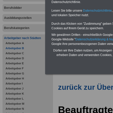
Datenschutzrichtlinie.
Berlin
Berufsbilder
Lesen Sie bitte unsere
Datenschutzrichtlinie
,
und lokalen Speicher nutzt.
Ausbildungsstellen
Vorteile für den öffentlichen Dien
Durch das Klicken von "Zustimmung" geben Sie
Vergleichen und sparen
:
Berufskategorien
Cookies auf Ihrem Gerät zu speichern.
Bausparen schon ab 16 Jahren
Wir gewähren Dritten - einschließlich Google -
Berufsunfähigkeitsabsicherung
Arbeitgeber nach Städten
Google-Website "
Datenschutzerklärung & N
Krankenzusatzversicherung
-
Arbeitgeber A
Online-Vergleich Gesetzliche
Google ihre personenbezogenen Daten verw
Krankenkassen
-
Arbeitgeber B
Dürfen wir Ihre Daten nutzen, um Anzeigen 
Zahnzusatzversicherung
-
Arbeitgeber C
erheben Daten und verwenden Cookies, 
Vorteile der Privaten
Arbeitgeber D
Krankenversicherung
Arbeitgeber E
Arbeitgeber F
Arbeitgeber G
Arbeitgeber H
Arbeitgeber I
zurück zur Über
Arbeitgeber J
Arbeitgeber K
Arbeitgeber L
Arbeitgeber M
Beauftragte
Arbeitgeber N