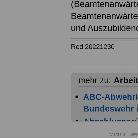
(Beamtenanwärt
Beamtenanwärter
und Auszubilden
Red 20221230
mehr zu:
Arbei
ABC-Abwehr
Bundeswehr i
Abschlussprüf
Berlin
Startseite
|
Konta