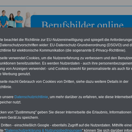
e beachtet die Richtlinie zur EU-Nutzereinwilligung und spiegelt die Anforderung
 Datenschutzvorschriften wider: EU-Datenschutz-Grundverordnung (DSGVO) und d
chtlinie für elektronische Kommunikation (die sogenannte E-Privacy-Richtlinie).
tseite verwendet Cookies, um die Nutzererfahrung zu verbessern und den Benutze
unktionen bereitzustellen. Es werden Nutzerdaten - auch ihre personenbezogenen
ung von Anzeigen verwendet - und Cookies sowohl für personalisierte als auch für 
te Werbung genutzt.
he Rentenversicherung Bund in Berlin
tseite macht Gebrauch von Cookies von Dritten, siehe dazu weitere Details in der
htlinie.
eile für den öffentlichen Dienst
Buchen Sie diesen Platz für Ihren Banner:
te unsere
Datenschutzrichtlinie
, um mehr darüber zu erfahren, wie diese Internetse
Vergleichen und sparen
:
Schon für 250 Euro können Sie einen
peicher nutzt.
usparen schon ab 16 Jahren
-
Banner (halfsize 234x60) für 6 Monate bzw.
rufsunfähigkeitsabsicherung
-
für 400 Euro bei einer Laufzeit von 12
rankenzusatzversicherung
-
Monaten buchen. Ihr Banner wird auf allen
cken von "Zustimmung" geben Sie dieser Internetseite die Erlaubnis, Informationen
Online-Vergleich Gesetzliche
Einzelseiten von
berufsbilder-online.de
hrem Gerät zu speichern.
das
Formular
Krankenkassen
-
eingebunden. Einfach
ritten - einschließlich Google - ebenfalls Zugriff auf die Nutzerdaten. Mithilfe eine
ausfüllen
Zahnzusatzversicherung
-
oder schreiben Sie uns eine
E-
te "
Datenschutzerklärung & Nutzungsbedingungen
" können Sie sich darüber infor
Vorteile der Privaten
Mail.