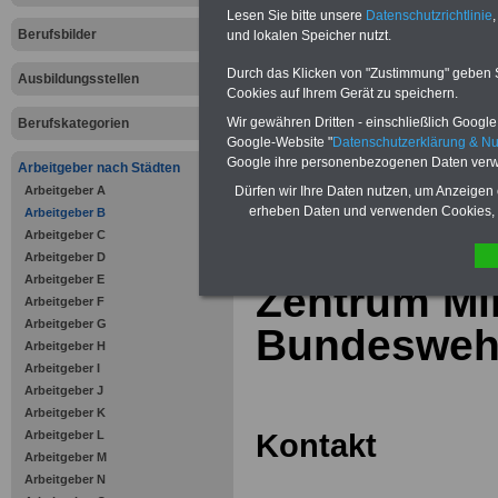
Online-Vergleich Gesetzliche
Lesen Sie bitte unsere
Datenschutzrichtlinie
,
Krankenkassen
-
Berufsbilder
und lokalen Speicher nutzt.
Zahnzusatzversicherung
-
Vorteile der Privaten
Durch das Klicken von "Zustimmung" geben Sie
Ausbildungsstellen
Krankenversicherung
Cookies auf Ihrem Gerät zu speichern.
Wir gewähren Dritten - einschließlich Google -
Berufskategorien
Google-Website "
Datenschutzerklärung & N
Google ihre personenbezogenen Daten verw
Arbeitgeber nach Städten
Arbeitgeber A
zurück zur Über
Dürfen wir Ihre Daten nutzen, um Anzeigen 
erheben Daten und verwenden Cookies, 
Arbeitgeber B
Arbeitgeber C
Arbeitgeber D
Arbeitgeber E
Zentrum Mil
Arbeitgeber F
Arbeitgeber G
Bundeswehr
Arbeitgeber H
Arbeitgeber I
Arbeitgeber J
Arbeitgeber K
Kontakt
Arbeitgeber L
Arbeitgeber M
Arbeitgeber N