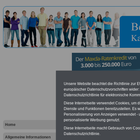
Zentrum Mil
Unsere Website beachtet die Richtlinie zur 
europäischer Datenschutzvorschriften wide
Datenschutzrichtlinie für elektronische Komm
Bundeswehr
Diese Internetseite verwendet Cookies, um 
Dienste und Funktionen bereitzustellen. Es
Personalisierung von Anzeigen verwendet - un
Vorteile für den öffentlichen Dien
personalisierte Werbung genutzt.
Vergleichen und sparen
:
Home
Bausparen schon ab 16 Jahren
Diese Internetseite macht Gebrauch von Cooki
Berufsunfähigkeitsabsicherung
Datenschutzrichtlinie.
Allgemeine Informationen
Krankenzusatzversicherung
-