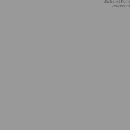
Berlin
Startseite
|
Konta
www.berufs
Akademie der
Aktionsgemei
den Frieden e
Alexander-vo
in Bonn
Alfred-Wegene
Zentrum für P
Meeresforsch
Allgemeine O
Bremen/Brem
Allgemeine O