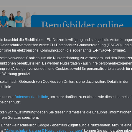
e beachtet die Richtlinie zur EU-Nutzereinwilligung und spiegelt die Anforderung
 Datenschutzvorschriften wider: EU-Datenschutz-Grundverordnung (DSGVO) und d
chtlinie für elektronische Kommunikation (die sogenannte E-Privacy-Richtlinie).
tseite verwendet Cookies, um die Nutzererfahrung zu verbessern und den Benutze
unktionen bereitzustellen. Es werden Nutzerdaten - auch ihre personenbezogenen
ung von Anzeigen verwendet - und Cookies sowohl für personalisierte als auch für 
te Werbung genutzt.
erbraucher-Service GmbH
tseite macht Gebrauch von Cookies von Dritten, siehe dazu weitere Details in der
htlinie.
 zum BERUFSEINSTIEG im öffentlichen
te unsere
Datenschutzrichtlinie
, um mehr darüber zu erfahren, wie diese Internetse
ok
Berufseinstieg im öffentlichen Dienst
richtet sich an
peicher nutzt.
rter im öffentlichen Dienst und eignet sich gleichermaßen
ubildende, Praktikanten, Beamtenanwärter/innen und
cken von "Zustimmung" geben Sie dieser Internetseite die Erlaubnis, Informationen
are. Sie erhalten für die gesamte Ausbildungszeit eine
hrem Gerät zu speichern.
dlage und Orientierung. Schließlich gelten für
igte im öffentlichen Dienst viele Besonderheiten. Gerade
ritten - einschließlich Google - ebenfalls Zugriff auf die Nutzerdaten. Mithilfe eine
tenanwärter/innen gelten speziellen Regelungen bei
te "
Datenschutzerklärung & Nutzungsbedingungen
" können Sie sich darüber infor