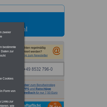
en zweier
ie
rn bestimmte
Sie möchten regelmäßig
 Daten zur
informiert werden?
Anmeldung zum Newsletter
nicht
ite Cookies
Ratgeber
zum Berufseinstieg
TIPPS
und
Ratschläge
 in Form von
>>>
OnlineBuch
für nur 7,50 Euro
s Links zur
mieren, wie