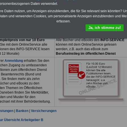
n, Arbeitszeit, Urlaub und der sozialen Absicherung, z.B.
personenbezogenen Daten verwendet.
, Heilfürsorge, Pflege und Beamtenversorgung.
Einfach Bild anklicken
hre Daten nutzen, um Anzeigen einzublenden, die für Sie relevant sein könnten? U
k ist verständlich geschrieben und übersichtlich
aten und verwenden Cookies, um personalisierte Anzeigen einzublenden und Me
rt.
>>>Der 150-seitige Ratgeber kann als
OnlineBuch
für 7,50 Euro bestellt
erfassen.
Ja, ich stimme zu!
mplettpreis von nur 10 Euro
Alle Bücher und eBooks des
INFO-SERVICE
Sie mit dem OnlineService alle
können mit dem OnlineService gelesen
tionen des INFO-SERVICE lesen
werden, z.B. auch das eBook zum
it 12 Monate)
Berufseinstieg im öffentlichen Dienst
rer
Anmeldung
erhalten Sie den
ichen Zugang zu umfassenden
tionen zum öffentlichen Dienst
 Beamtenrechts (Bund und
. Sie finden mehr als zehn
ücher und eBooks zu den
sten Themen im Öffentlichen
Daneben finden Sie Merkblätter,
sten und Muster für den
echsel mit ihrer Behördenleitung.
istungen
|
Banken
|
Versicherungen
ur Übersicht Arbeitgeber B