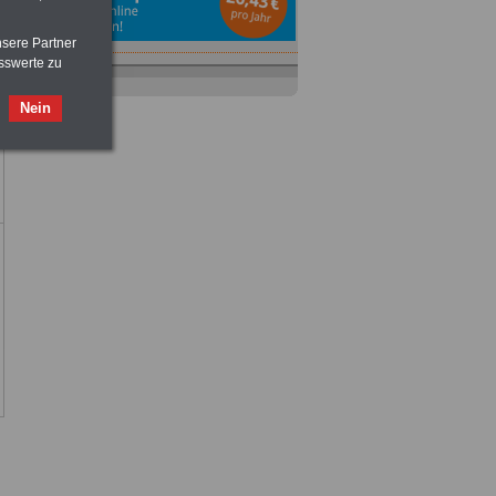
nsere Partner
sswerte zu
Nein
Ratgeber
zum Berufseinstieg
TIPPS
und
Ratschläge
>>>
OnlineBuch
für nur 7,50 Euro