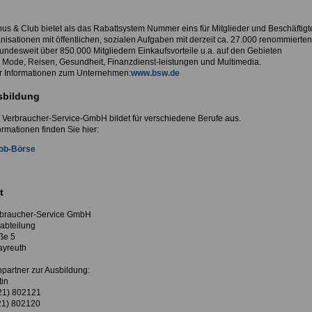
s & Club bietet als das Rabattsystem Nummer eins für Mitglieder und Beschäftigt
nisationen mit öffentlichen, sozialen Aufgaben mit derzeit ca. 27.000 renommierten
undesweit über 850.000 Mitgliedern Einkaufsvorteile u.a. auf den Gebieten
Mode, Reisen, Gesundheit, Finanzdienst-leistungen und Multimedia.
 Informationen zum Unternehmen:
www.bsw.de
sbildung
Verbraucher-Service-GmbH bildet für verschiedene Berufe aus.
rmationen finden Sie hier:
ob-Börse
t
braucher-Service GmbH
abteilung
ße 5
ayreuth
partner zur Ausbildung:
tin
21) 802121
21) 802120