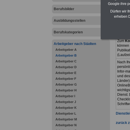
Einkomme
Google ihre 
Beihilfe
Berufsbilder
Dürfen wir I
Das eBoo
erheben D
gegliede
Ausbildungsstellen
werden
Berufskategorien
Zum
Ko
Arbeitgeber nach Städten
können 
Arbeitgeber A
Publika
(Laufze
Arbeitgeber B
Arbeitgeber C
Nach Ih
persönl
Arbeitgeber D
Infor-ma
Arbeitgeber E
und des
Arbeitgeber F
Länder)
Arbeitgeber G
OnlineB
wichtig
Arbeitgeber H
Dienst. 
Arbeitgeber I
Checkli
Arbeitgeber J
Schriftw
Arbeitgeber K
Dienstle
Arbeitgeber L
Arbeitgeber M
zurück z
Arbeitgeber N