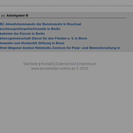
 zu:
Arbeitgeber B
BC-Abwehrkommando der Bundeswehr in Bruchsal
bschlussprüferaufsichtsstelle in Berlin
kademie der Künste in Berlin
ktionsgemeinschaft Dienst für den Frieden e. V. in Bonn
lexander-von-Humboldt-Stiftung in Bonn
lfred-Wegener-Institut Helmholtz-Zentrum für Polar- und Meeresforschung in
remerhaven
llgemeine Ortskrankenkasse Bremen/Bremerhaven in Bremen
llgemeine Ortskrankenkasse Hessen in Bad Homburg
Startseite
|
Kontakt
|
Datenschutz
|
Impressum
lliierten Museum e. V. in Berlin
www.berufsbilder-online.de © 2026
mtsgericht Bad Kreuznach
mtsgericht Bad Neuenahr-Ahrweiler
mtsgericht Bad Sobernheim
mtsgericht Bernkastel-Kues
mtsgericht Betzdorf
mtsgericht Bingen am Rhein
mtsgericht Bitburg
ntidiskriminierungsstelle des Bundes in Berlin
OK Bundesverband in Berlin
rbeitgeber mit Sitz in Bad Bergzabern (Verbandsgemeinde) bis Gemeinde Budenhei
rbeitsgemeinschaft der Entwicklungsdienste e. V. - Förderungswerk - in Bonn
uswärtiges Amt in Berlin
ASF AG