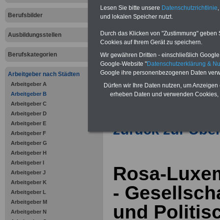
Vorteile für den öffentlichen Dien
Lesen Sie bitte unsere
Datenschutzrichtlinie
,
Vergleichen und sparen
:
Berufsbilder
und lokalen Speicher nutzt.
Bausparen schon ab 16 Jahren
Berufsunfähigkeitsabsicherung
Durch das Klicken von "Zustimmung" geben Sie
Ausbildungsstellen
Krankenzusatzversicherung
-
Cookies auf Ihrem Gerät zu speichern.
Online-Vergleich Gesetzliche
Krankenkassen
-
Berufskategorien
Wir gewähren Dritten - einschließlich Google -
Zahnzusatzversicherung
-
Google-Website "
Datenschutzerklärung & N
Vorteile der Privaten
Google ihre personenbezogenen Daten verw
Arbeitgeber nach Städten
Krankenversicherung
Arbeitgeber A
Dürfen wir Ihre Daten nutzen, um Anzeigen 
erheben Daten und verwenden Cookies, 
Arbeitgeber B
Arbeitgeber C
Arbeitgeber D
Arbeitgeber E
zurück zur Über
Arbeitgeber F
Arbeitgeber G
Arbeitgeber H
Arbeitgeber I
Rosa-Luxem
Arbeitgeber J
Arbeitgeber K
- Gesellsch
Arbeitgeber L
Arbeitgeber M
und Politis
Arbeitgeber N