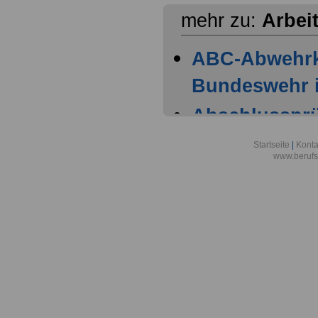
mehr zu:
Arbei
ABC-Abwehr
Bundeswehr i
Abschlussprüf
Berlin
Startseite
|
Konta
www.berufs
Akademie der
Aktionsgemei
den Frieden e
Alexander-vo
in Bonn
Alfred-Wegene