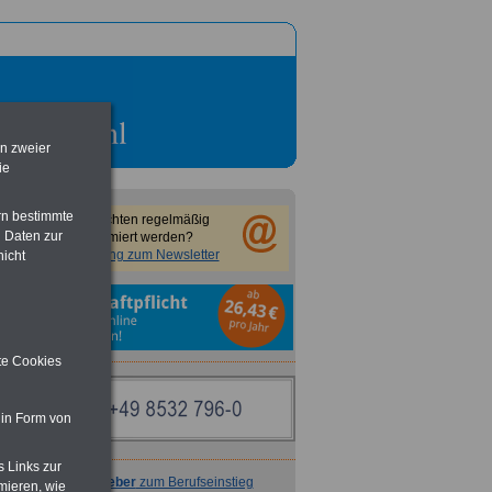
en zweier
ie
rn bestimmte
Sie möchten regelmäßig
 Daten zur
informiert werden?
Anmeldung zum Newsletter
nicht
ite Cookies
 in Form von
s Links zur
Ratgeber
zum Berufseinstieg
mieren, wie