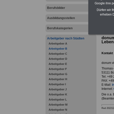
Google ihre 
Berufsbilder
Dürfen wir I
erheben D
Ausbildungsstellen
zurück z
Berufskategorien
donum
Arbeitgeber nach Städten
Lebens
Arbeitgeber A
Arbeitgeber B
Kontakt
Arbeitgeber C
Arbeitgeber D
donum vi
Arbeitgeber E
Thomas-
Arbeitgeber F
53111 B
Arbeitgeber G
Tel. +49 
Arbeitgeber H
FAX: +49
Arbeitgeber I
E-Mail:
i
Internet:
Arbeitgeber J
Die o.a.
Arbeitgeber K
(Beamten
Arbeitgeber L
Arbeitgeber M
Red 20221
Arbeitgeber N