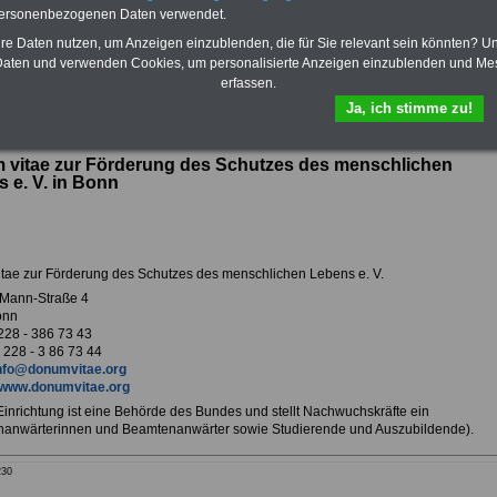
personenbezogenen Daten verwendet.
Vorteile der Privaten
Mail.
Krankenversicherung
hre Daten nutzen, um Anzeigen einzublenden, die für Sie relevant sein könnten? U
aten und verwenden Cookies, um personalisierte Anzeigen einzublenden und Me
erfassen.
Ja, ich stimme zu!
ur Übersicht Arbeitgeber B
 vitae zur Förderung des Schutzes des menschlichen
 e. V. in Bonn
tae zur Förderung des Schutzes des menschlichen Lebens e. V.
Mann-Straße 4
onn
228 - 386 73 43
 228 - 3 86 73 44
nfo@donumvitae.org
www.donumvitae.org
 Einrichtung ist eine Behörde des Bundes und stellt Nachwuchskräfte ein
anwärterinnen und Beamtenanwärter sowie Studierende und Auszubildende).
230