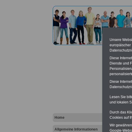
Unsere Websit
europäischer
Datenschutzri
Diese Interne
Dienste und F
Personalisier
personalisier
donum
Diese Interne
Lebens
Datenschutzric
Lesen Sie bit
Vort
und lokalen S
Ba
Durch das Kli
Be
Home
Cookies auf I
K
Wir gewähren D
Allgemeine Informationen
Google-Websi