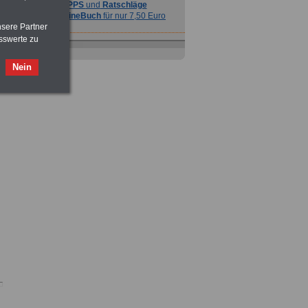
TIPPS
und
Ratschläge
>>>
OnlineBuch
für nur 7,50 Euro
nsere Partner
sswerte zu
Nein
Ratgeber
zum Berufseinstieg
TIPPS
und
Ratschläge
>>>
OnlineBuch
für nur 7,50 Euro