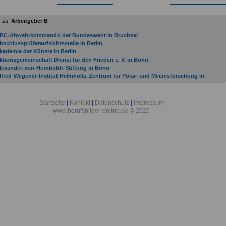
 zu:
Arbeitgeber B
BC-Abwehrkommando der Bundeswehr in Bruchsal
bschlussprüferaufsichtsstelle in Berlin
kademie der Künste in Berlin
ktionsgemeinschaft Dienst für den Frieden e. V. in Bonn
lexander-von-Humboldt-Stiftung in Bonn
lfred-Wegener-Institut Helmholtz-Zentrum für Polar- und Meeresforschung in
remerhaven
llgemeine Ortskrankenkasse Bremen/Bremerhaven in Bremen
llgemeine Ortskrankenkasse Hessen in Bad Homburg
Startseite
|
Kontakt
|
Datenschutz
|
Impressum
lliierten Museum e. V. in Berlin
www.berufsbilder-online.de © 2026
mtsgericht Bad Kreuznach
mtsgericht Bad Neuenahr-Ahrweiler
mtsgericht Bad Sobernheim
mtsgericht Bernkastel-Kues
mtsgericht Betzdorf
mtsgericht Bingen am Rhein
mtsgericht Bitburg
ntidiskriminierungsstelle des Bundes in Berlin
OK Bundesverband in Berlin
rbeitgeber mit Sitz in Bad Bergzabern (Verbandsgemeinde) bis Gemeinde Budenhei
rbeitsgemeinschaft der Entwicklungsdienste e. V. - Förderungswerk - in Bonn
uswärtiges Amt in Berlin
ASF AG
ataillon Elektronische Kampfführung 931 in Bonn