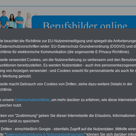
e beachtet die Richtlinie zur EU-Nutzereinwilligung und spiegelt die Anforderung
 Datenschutzvorschriften wider: EU-Datenschutz-Grundverordnung (DSGVO) und d
chtlinie für elektronische Kommunikation (die sogenannte E-Privacy-Richtlinie).
tseite verwendet Cookies, um die Nutzererfahrung zu verbessern und den Benutze
unktionen bereitzustellen. Es werden Nutzerdaten - auch ihre personenbezogenen
ung von Anzeigen verwendet - und Cookies sowohl für personalisierte als auch für 
te Werbung genutzt.
 vitae zur Förderung des Schutzes des menschlichen
tseite macht Gebrauch von Cookies von Dritten, siehe dazu weitere Details in der
 e. V. in Bonn
htlinie.
te unsere
Datenschutzrichtlinie
, um mehr darüber zu erfahren, wie diese Internetse
eile für den öffentlichen Dienst
Buchen Sie diesen Platz für Ihren Banner:
peicher nutzt.
Vergleichen und sparen
:
Schon für 250 Euro können Sie einen
usparen schon ab 16 Jahren
-
Banner (halfsize 234x60) für 6 Monate bzw.
cken von "Zustimmung" geben Sie dieser Internetseite die Erlaubnis, Informationen
rufsunfähigkeitsabsicherung
-
für 400 Euro bei einer Laufzeit von 12
hrem Gerät zu speichern.
rankenzusatzversicherung
-
Monaten buchen. Ihr Banner wird auf allen
Online-Vergleich Gesetzliche
Einzelseiten von
berufsbilder-online.de
ritten - einschließlich Google - ebenfalls Zugriff auf die Nutzerdaten. Mithilfe eine
das
Formular
Krankenkassen
-
eingebunden. Einfach
te "
Datenschutzerklärung & Nutzungsbedingungen
" können Sie sich darüber infor
ausfüllen
Zahnzusatzversicherung
-
oder schreiben Sie uns eine
E-