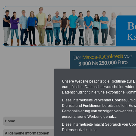
Technische
Unsere Website beachtet die Richtlinie zur 
europäischer Datenschutzvorschriften wide
Datenschutzrichtlinie für elektronische Komm
Bingen
Diese Internetseite verwendet Cookies, um 
Dienste und Funktionen bereitzustellen. Es
Personalisierung von Anzeigen verwendet - un
Vorteile für den öffentlichen Dien
personalisierte Werbung genutzt.
Vergleichen und sparen
:
Home
Bausparen schon ab 16 Jahren
Diese Internetseite macht Gebrauch von Cooki
Berufsunfähigkeitsabsicherung
Datenschutzrichtlinie.
Allgemeine Informationen
Krankenzusatzversicherung
-