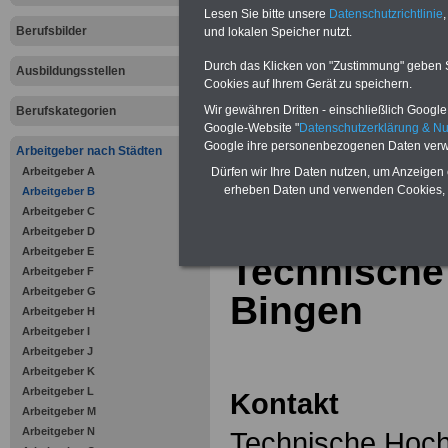
Online-Vergleich Gesetzliche
Lesen Sie bitte unsere
Datenschutzrichtlinie
,
Krankenkassen
-
Berufsbilder
und lokalen Speicher nutzt.
Zahnzusatzversicherung
-
Vorteile der Privaten
Durch das Klicken von "Zustimmung" geben Sie
Ausbildungsstellen
Krankenversicherung
Cookies auf Ihrem Gerät zu speichern.
Wir gewähren Dritten - einschließlich Google -
Berufskategorien
Google-Website "
Datenschutzerklärung & N
Google ihre personenbezogenen Daten verw
Arbeitgeber nach Städten
Arbeitgeber A
zurück zur Über
Dürfen wir Ihre Daten nutzen, um Anzeigen 
erheben Daten und verwenden Cookies, 
Arbeitgeber B
Arbeitgeber C
Arbeitgeber D
Arbeitgeber E
Technische
Arbeitgeber F
Arbeitgeber G
Bingen
Arbeitgeber H
Arbeitgeber I
Arbeitgeber J
Arbeitgeber K
Arbeitgeber L
Kontakt
Arbeitgeber M
Arbeitgeber N
Technische Hoch