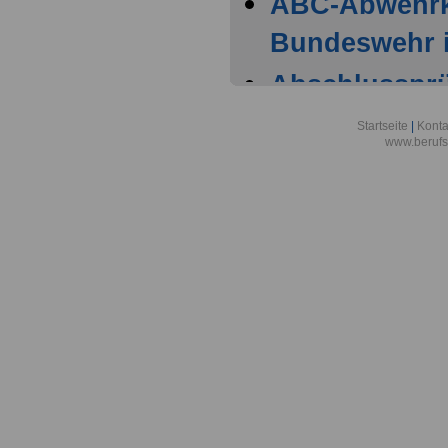
ABC-Abwehr
Bundeswehr i
Abschlussprüf
Berlin
Startseite
|
Konta
www.berufs
Akademie der
Aktionsgemei
den Frieden e
Alexander-vo
in Bonn
Alfred-Wegene
Zentrum für P
Meeresforsch