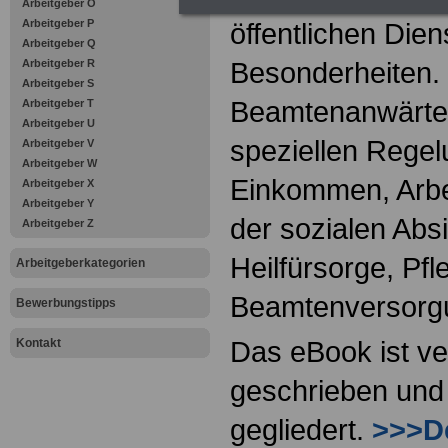
Arbeitgeber O
Arbeitgeber P
öffentlichen Dien
Arbeitgeber Q
Besonderheiten.
Arbeitgeber R
Arbeitgeber S
Beamtenanwärter
Arbeitgeber T
Arbeitgeber U
speziellen Regel
Arbeitgeber V
Arbeitgeber W
Einkommen, Arbei
Arbeitgeber X
Arbeitgeber Y
der sozialen Absi
Arbeitgeber Z
Heilfürsorge, Pf
Arbeitgeberkategorien
Beamtenversorg
Bewerbungstipps
Das eBook ist ve
Kontakt
geschrieben und 
gegliedert.
>>>De