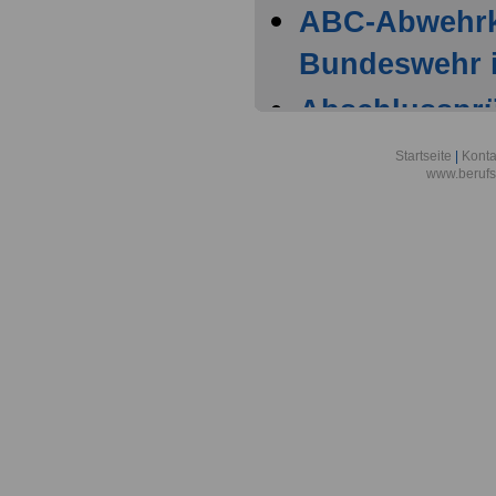
ABC-Abwehr
Bundeswehr i
Abschlussprüf
Berlin
Startseite
|
Konta
www.berufs
Akademie der
Aktionsgemei
den Frieden e
Alexander-vo
in Bonn
Alfred-Wegene
Zentrum für P