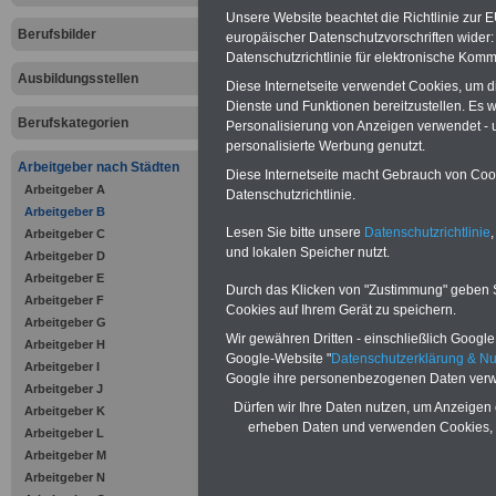
im öffentli
Unsere Website beachtet die Richtlinie zur 
Berufsbilder
Dienst
europäischer Datenschutzvorschriften wide
Datenschutzrichtlinie für elektronische Komm
Ausbildungsstellen
Diese Internetseite verwendet Cookies, um 
Das eBook
Beru
Dienste und Funktionen bereitzustellen. Es
Berufskategorien
Personalisierung von Anzeigen verwendet - un
im öffentlichen
personalisierte Werbung genutzt.
Arbeitgeber nach Städten
Diese Internetseite macht Gebrauch von Cooki
richtet sich an B
Arbeitgeber A
Datenschutzrichtlinie.
Arbeitgeber B
öffentlichen Dien
Lesen Sie bitte unsere
Datenschutzrichtlinie
,
Arbeitgeber C
und lokalen Speicher nutzt.
Arbeitgeber D
gleichermaßen fü
Arbeitgeber E
Durch das Klicken von "Zustimmung" geben Sie
Arbeitgeber F
Praktikanten, B
Cookies auf Ihrem Gerät zu speichern.
Arbeitgeber G
Wir gewähren Dritten - einschließlich Google -
Arbeitgeber H
und Referendare. 
Google-Website "
Datenschutzerklärung & N
Arbeitgeber I
Google ihre personenbezogenen Daten verw
Arbeitgeber J
gesamte Ausbildu
Dürfen wir Ihre Daten nutzen, um Anzeigen 
Arbeitgeber K
erheben Daten und verwenden Cookies, 
Arbeitgeber L
Grundlage und Or
Arbeitgeber M
Arbeitgeber N
Schließlich gelte