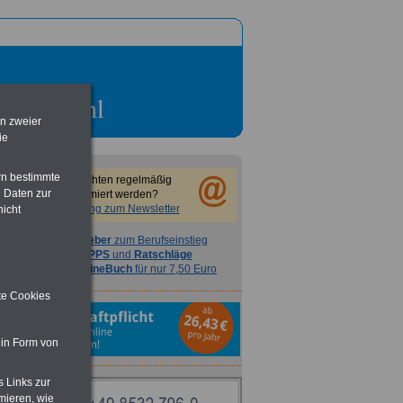
en zweier
ie
rn bestimmte
Sie möchten regelmäßig
 Daten zur
informiert werden?
Anmeldung zum Newsletter
nicht
Ratgeber
zum Berufseinstieg
TIPPS
und
Ratschläge
>>>
OnlineBuch
für nur 7,50 Euro
ite Cookies
 in Form von
s Links zur
mieren, wie