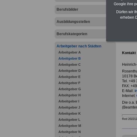
Google ihre 
Berufsbilder
Dürfen wir I
erheben D
Ausbildungsstellen
zurück z
Berufskategorien
Heinric
Arbeitgeber nach Städten
Arbeitgeber A
Kontakt
Arbeitgeber B
Heinrich-
Arbeitgeber C
Arbeitgeber D
Rosentha
10178 Be
Arbeitgeber E
Tel. +49
Arbeitgeber F
FAX: +49
Arbeitgeber G
E-Mail:
i
Arbeitgeber H
Internet:
Arbeitgeber I
Die o.a.
(Beamten
Arbeitgeber J
Arbeitgeber K
Red 20221
Arbeitgeber L
Arbeitgeber M
Arbeitgeber N