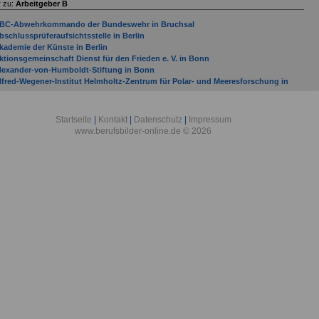
 zu:
Arbeitgeber B
BC-Abwehrkommando der Bundeswehr in Bruchsal
bschlussprüferaufsichtsstelle in Berlin
kademie der Künste in Berlin
ktionsgemeinschaft Dienst für den Frieden e. V. in Bonn
lexander-von-Humboldt-Stiftung in Bonn
lfred-Wegener-Institut Helmholtz-Zentrum für Polar- und Meeresforschung in
remerhaven
llgemeine Ortskrankenkasse Bremen/Bremerhaven in Bremen
llgemeine Ortskrankenkasse Hessen in Bad Homburg
Startseite
|
Kontakt
|
Datenschutz
|
Impressum
lliierten Museum e. V. in Berlin
www.berufsbilder-online.de © 2026
mtsgericht Bad Kreuznach
mtsgericht Bad Neuenahr-Ahrweiler
mtsgericht Bad Sobernheim
mtsgericht Bernkastel-Kues
mtsgericht Betzdorf
mtsgericht Bingen am Rhein
mtsgericht Bitburg
ntidiskriminierungsstelle des Bundes in Berlin
OK Bundesverband in Berlin
rbeitgeber mit Sitz in Bad Bergzabern (Verbandsgemeinde) bis Gemeinde Budenhei
rbeitsgemeinschaft der Entwicklungsdienste e. V. - Förderungswerk - in Bonn
uswärtiges Amt in Berlin
ASF AG
ataillon Elektronische Kampfführung 931 in Bonn
ayer AG
ayerischer Rundfunk mit Sitz in München