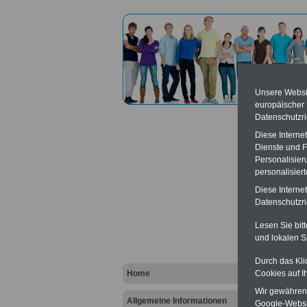
Unsere Websit
europäischer
Datenschutzri
Diese Interne
Dienste und F
Personalisier
personalisier
Heinric
Diese Interne
Datenschutzric
Vort
Lesen Sie bit
und lokalen S
Ba
Be
K
Durch das Kli
Home
Cookies auf I
Wir gewähren D
Allgemeine Informationen
Google-Websi