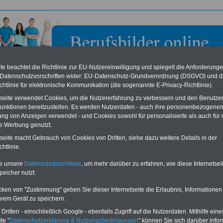
e beachtet die Richtlinie zur EU-Nutzereinwilligung und spiegelt die Anforderung
 Datenschutzvorschriften wider: EU-Datenschutz-Grundverordnung (DSGVO) und d
chtlinie für elektronische Kommunikation (die sogenannte E-Privacy-Richtlinie).
tseite verwendet Cookies, um die Nutzererfahrung zu verbessern und den Benutze
unktionen bereitzustellen. Es werden Nutzerdaten - auch ihre personenbezogenen
ung von Anzeigen verwendet - und Cookies sowohl für personalisierte als auch für 
te Werbung genutzt.
h-Böll-Stiftung e. V. in Berlin
tseite macht Gebrauch von Cookies von Dritten, siehe dazu weitere Details in der
htlinie.
eile für den öffentlichen Dienst
Buchen Sie diesen Platz für Ihren Banner:
te unsere
Datenschutzrichtlinie
, um mehr darüber zu erfahren, wie diese Internetse
Vergleichen und sparen
:
Schon für 250 Euro können Sie einen
peicher nutzt.
usparen schon ab 16 Jahren
-
Banner (halfsize 234x60) für 6 Monate bzw.
rufsunfähigkeitsabsicherung
-
für 400 Euro bei einer Laufzeit von 12
rankenzusatzversicherung
-
Monaten buchen. Ihr Banner wird auf allen
cken von "Zustimmung" geben Sie dieser Internetseite die Erlaubnis, Informationen
Online-Vergleich Gesetzliche
Einzelseiten von
berufsbilder-online.de
hrem Gerät zu speichern.
das
Formular
Krankenkassen
-
eingebunden. Einfach
ritten - einschließlich Google - ebenfalls Zugriff auf die Nutzerdaten. Mithilfe eine
ausfüllen
Zahnzusatzversicherung
-
oder schreiben Sie uns eine
E-
te "
Datenschutzerklärung & Nutzungsbedingungen
" können Sie sich darüber infor
Vorteile der Privaten
Mail.