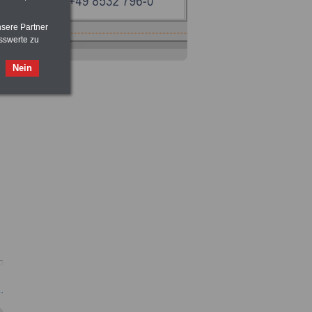
nsere Partner
sswerte zu
Ratgeber
zum Berufseinstieg
TIPPS
und
Ratschläge
Nein
>>>
OnlineBuch
für nur 7,50 Euro