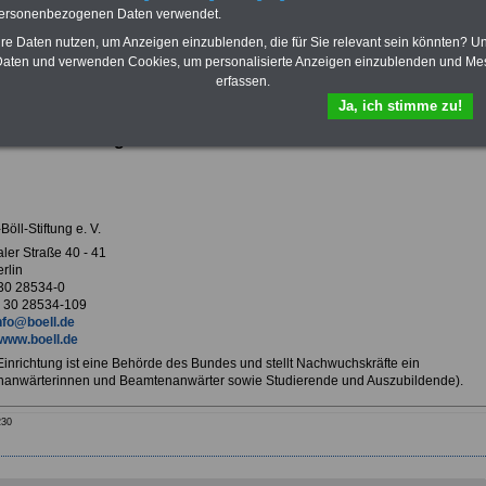
Krankenversicherung
personenbezogenen Daten verwendet.
hre Daten nutzen, um Anzeigen einzublenden, die für Sie relevant sein könnten? U
aten und verwenden Cookies, um personalisierte Anzeigen einzublenden und Me
erfassen.
ur Übersicht Arbeitgeber B
Ja, ich stimme zu!
h-Böll-Stiftung e. V. in Berlin
Böll-Stiftung e. V.
ler Straße 40 - 41
rlin
 30 28534-0
 30 28534-109
nfo@boell.de
www.boell.de
 Einrichtung ist eine Behörde des Bundes und stellt Nachwuchskräfte ein
anwärterinnen und Beamtenanwärter sowie Studierende und Auszubildende).
230