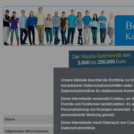
Stiftung Jü
Unsere Website beachtet die Richtlinie zur 
europäischer Datenschutzvorschriften wide
Datenschutzrichtlinie für elektronische Komm
Museum Berl
Diese Internetseite verwendet Cookies, um 
Dienste und Funktionen bereitzustellen. Es
Personalisierung von Anzeigen verwendet - un
Vorteile für den öffentlichen Dien
personalisierte Werbung genutzt.
Vergleichen und sparen
:
Home
Bausparen schon ab 16 Jahren
Diese Internetseite macht Gebrauch von Cooki
Berufsunfähigkeitsabsicherung
Datenschutzrichtlinie.
Allgemeine Informationen
Krankenzusatzversicherung
-