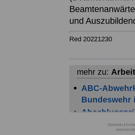
Beamtenanwärter
und Auszubilden
Red 20221230
mehr zu:
Arbei
ABC-Abwehr
Bundeswehr i
Abschlussprüf
Berlin
Startseite
|
Konta
www.berufs