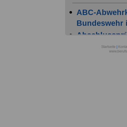
ABC-Abwehr
Bundeswehr i
Abschlussprüf
Berlin
Startseite
|
Konta
www.berufs
Akademie der
Aktionsgemei
den Frieden e
Alexander-vo
in Bonn
Alfred-Wegene
Zentrum für P