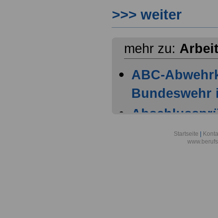
>>> weiter
mehr zu:
Arbei
ABC-Abwehr
Bundeswehr i
Abschlussprüf
Berlin
Startseite
|
Konta
www.berufs
Akademie der
Aktionsgemei
den Frieden e
Alexander-vo