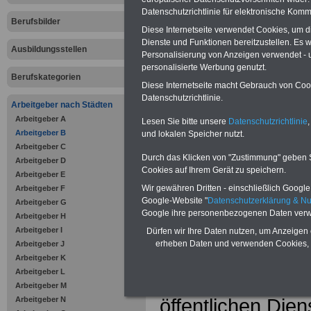
Dienst
Datenschutzrichtlinie für elektronische Komm
Berufsbilder
Das eBook
Beru
Diese Internetseite verwendet Cookies, um 
Dienste und Funktionen bereitzustellen. Es
Ausbildungsstellen
Personalisierung von Anzeigen verwendet - un
im öffentlichen
personalisierte Werbung genutzt.
Berufskategorien
richtet sich an B
Diese Internetseite macht Gebrauch von Cooki
Datenschutzrichtlinie.
Arbeitgeber nach Städten
öffentlichen Dien
Arbeitgeber A
Lesen Sie bitte unsere
Datenschutzrichtlinie
,
Arbeitgeber B
und lokalen Speicher nutzt.
gleichermaßen fü
Arbeitgeber C
Durch das Klicken von "Zustimmung" geben Sie
Arbeitgeber D
Praktikanten, B
Cookies auf Ihrem Gerät zu speichern.
Arbeitgeber E
Wir gewähren Dritten - einschließlich Google -
Arbeitgeber F
und Referendare. 
Google-Website "
Datenschutzerklärung & N
Arbeitgeber G
Google ihre personenbezogenen Daten verw
Arbeitgeber H
gesamte Ausbildu
Arbeitgeber I
Dürfen wir Ihre Daten nutzen, um Anzeigen 
erheben Daten und verwenden Cookies, 
Arbeitgeber J
Grundlage und Or
Arbeitgeber K
Arbeitgeber L
Schließlich gelte
Arbeitgeber M
öffentlichen Dien
Arbeitgeber N