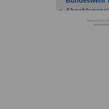
Bundeswehr i
Abschlussprüf
Berlin
Startseite
|
Konta
www.berufs
Akademie der
Aktionsgemei
den Frieden e
Alexander-vo
in Bonn
Alfred-Wegene
Zentrum für P
Meeresforsch
Allgemeine O