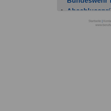
Bundeswehr i
Abschlussprüf
Berlin
Startseite
|
Konta
www.berufs
Akademie der
Aktionsgemei
den Frieden e
Alexander-vo
in Bonn
Alfred-Wegene
Zentrum für P
Meeresforsch
Allgemeine O