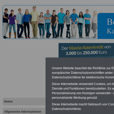
Forstamt B
Unsere Website beachtet die Richtlinie zur 
europäischer Datenschutzvorschriften wide
Datenschutzrichtlinie für elektronische Komm
Vorteile für den öffentlichen Dien
Diese Internetseite verwendet Cookies, um 
Dienste und Funktionen bereitzustellen. Es
Vergleichen und sparen
:
Personalisierung von Anzeigen verwendet - un
Bausparen schon ab 16 Jahren
Berufsunfähigkeitsabsicherung
personalisierte Werbung genutzt.
Home
Krankenzusatzversicherung
-
Diese Internetseite macht Gebrauch von Cooki
Online-Vergleich Gesetzliche
Datenschutzrichtlinie.
Krankenkassen
-
Allgemeine Informationen