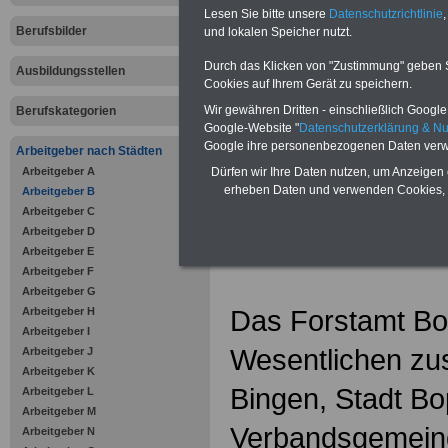
Zahnzusatzversicherung
-
Lesen Sie bitte unsere
Datenschutzrichtlinie
,
Vorteile der Privaten
Berufsbilder
Krankenversicherung
und lokalen Speicher nutzt.
Durch das Klicken von "Zustimmung" geben Sie
Ausbildungsstellen
Cookies auf Ihrem Gerät zu speichern.
Wir gewähren Dritten - einschließlich Google -
Berufskategorien
Google-Website "
Datenschutzerklärung & N
zurück zur Über
Google ihre personenbezogenen Daten verw
Arbeitgeber nach Städten
Arbeitgeber A
Dürfen wir Ihre Daten nutzen, um Anzeigen 
erheben Daten und verwenden Cookies, 
Arbeitgeber B
Arbeitgeber C
Forstamt B
Arbeitgeber D
Arbeitgeber E
Arbeitgeber F
Arbeitgeber G
Das Forstamt Bop
Arbeitgeber H
Arbeitgeber I
Wesentlichen zus
Arbeitgeber J
Arbeitgeber K
Bingen, Stadt Bo
Arbeitgeber L
Arbeitgeber M
Verbandsgemeind
Arbeitgeber N