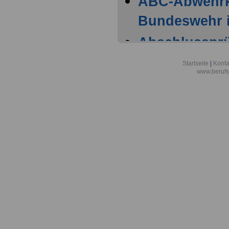
ABC-Abwehr
Bundeswehr i
Abschlussprüf
Berlin
Startseite
|
Konta
www.berufs
Akademie der
Aktionsgemei
den Frieden e
Alexander-vo
in Bonn
Alfred-Wegene
Zentrum für P
Meeresforsch