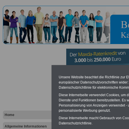
Bundeskanz
Unsere Website beachtet die Richtlinie zur 
europäischer Datenschutzvorschriften wide
Datenschutzrichtlinie für elektronische Komm
Brandt-Stif
Diese Internetseite verwendet Cookies, um 
Dienste und Funktionen bereitzustellen. Es
Personalisierung von Anzeigen verwendet - un
Vorteile für den öffentlichen Dien
personalisierte Werbung genutzt.
Vergleichen und sparen
:
Home
Bausparen schon ab 16 Jahren
Diese Internetseite macht Gebrauch von Cooki
Berufsunfähigkeitsabsicherung
Datenschutzrichtlinie.
Allgemeine Informationen
Krankenzusatzversicherung
-