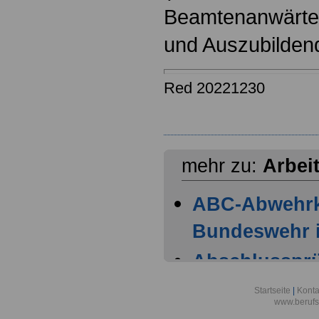
Beamtenanwärter
und Auszubilden
Red 20221230
mehr zu:
Arbei
ABC-Abwehr
Bundeswehr i
Abschlussprüf
Berlin
Startseite
|
Konta
www.berufs
Akademie der