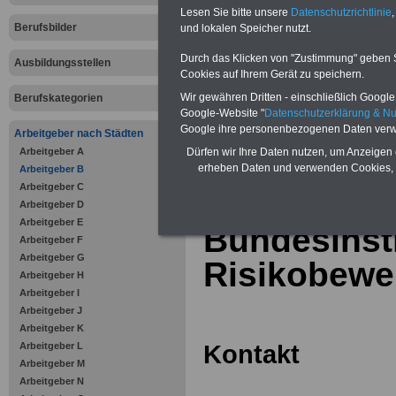
Online-Vergleich Gesetzliche
Lesen Sie bitte unsere
Datenschutzrichtlinie
,
Krankenkassen
-
Berufsbilder
und lokalen Speicher nutzt.
Zahnzusatzversicherung
-
Vorteile der Privaten
Durch das Klicken von "Zustimmung" geben Sie
Ausbildungsstellen
Krankenversicherung
Cookies auf Ihrem Gerät zu speichern.
Wir gewähren Dritten - einschließlich Google -
Berufskategorien
Google-Website "
Datenschutzerklärung & N
Google ihre personenbezogenen Daten verw
Arbeitgeber nach Städten
Arbeitgeber A
zurück zur Über
Dürfen wir Ihre Daten nutzen, um Anzeigen 
erheben Daten und verwenden Cookies, 
Arbeitgeber B
Arbeitgeber C
Arbeitgeber D
Arbeitgeber E
Bundesinsti
Arbeitgeber F
Arbeitgeber G
Risikobewer
Arbeitgeber H
Arbeitgeber I
Arbeitgeber J
Arbeitgeber K
Kontakt
Arbeitgeber L
Arbeitgeber M
Arbeitgeber N