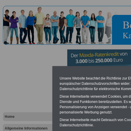
Bundesinsti
Unsere Website beachtet die Richtlinie zur 
europäischer Datenschutzvorschriften wide
Datenschutzrichtlinie für elektronische Komm
Risikobewer
Diese Internetseite verwendet Cookies, um 
Dienste und Funktionen bereitzustellen. Es
Personalisierung von Anzeigen verwendet - un
Vorteile für den öffentlichen Dien
personalisierte Werbung genutzt.
Vergleichen und sparen
:
Home
Bausparen schon ab 16 Jahren
Diese Internetseite macht Gebrauch von Cooki
Berufsunfähigkeitsabsicherung
Datenschutzrichtlinie.
Allgemeine Informationen
Krankenzusatzversicherung
-