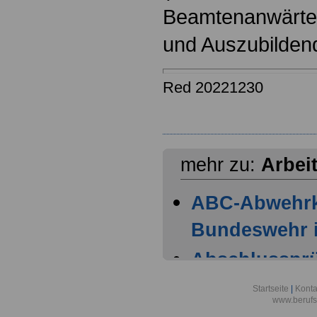
Beamtenanwärter
und Auszubilden
Red 20221230
mehr zu:
Arbei
ABC-Abwehr
Bundeswehr i
Abschlussprüf
Berlin
Startseite
|
Konta
www.berufs
Akademie der