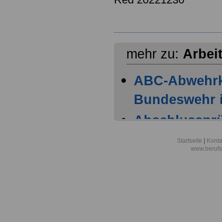
mehr zu:
Arbei
ABC-Abwehr
Bundeswehr i
Abschlussprüf
Berlin
Startseite
|
Konta
www.berufs
Akademie der
Aktionsgemei
den Frieden e
Alexander-vo