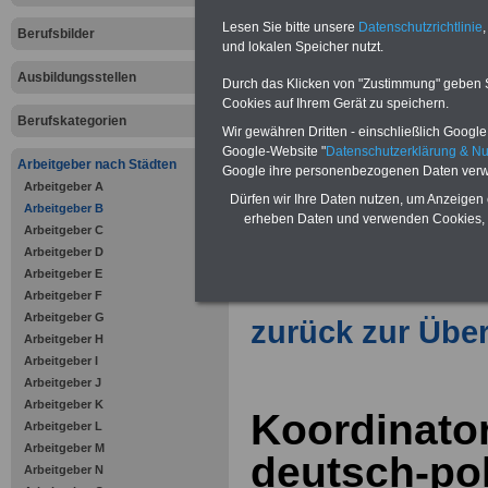
Lesen Sie bitte unsere
Datenschutzrichtlinie
,
Berufsbilder
und lokalen Speicher nutzt.
Vorteile für den öffentlichen Dien
Vergleichen und sparen
:
Ausbildungsstellen
Durch das Klicken von "Zustimmung" geben Sie
Bausparen schon ab 16 Jahren
Cookies auf Ihrem Gerät zu speichern.
Berufsunfähigkeitsabsicherung
Berufskategorien
Krankenzusatzversicherung
-
Wir gewähren Dritten - einschließlich Google -
Online-Vergleich Gesetzliche
Google-Website "
Datenschutzerklärung & N
Krankenkassen
-
Arbeitgeber nach Städten
Google ihre personenbezogenen Daten verw
Zahnzusatzversicherung
-
Arbeitgeber A
Vorteile der Privaten
Dürfen wir Ihre Daten nutzen, um Anzeigen 
Arbeitgeber B
Krankenversicherung
erheben Daten und verwenden Cookies, 
Arbeitgeber C
Arbeitgeber D
Arbeitgeber E
Arbeitgeber F
Arbeitgeber G
zurück zur Über
Arbeitgeber H
Arbeitgeber I
Arbeitgeber J
Arbeitgeber K
Koordinator
Arbeitgeber L
Arbeitgeber M
deutsch-po
Arbeitgeber N