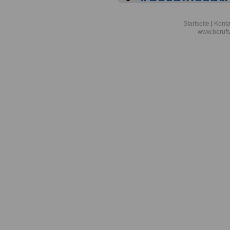
Abschlussprüf
Berlin
Startseite
|
Konta
www.berufs
Akademie der
Aktionsgemei
den Frieden e
Alexander-vo
in Bonn
Alfred-Wegene
Zentrum für P
Meeresforsch
Allgemeine O
Bremen/Brem