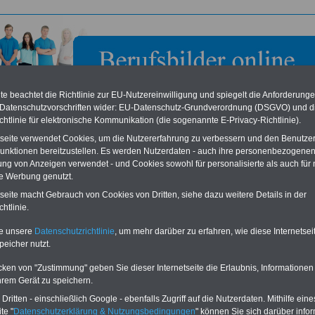
e beachtet die Richtlinie zur EU-Nutzereinwilligung und spiegelt die Anforderung
 Datenschutzvorschriften wider: EU-Datenschutz-Grundverordnung (DSGVO) und d
chtlinie für elektronische Kommunikation (die sogenannte E-Privacy-Richtlinie).
tseite verwendet Cookies, um die Nutzererfahrung zu verbessern und den Benutze
unktionen bereitzustellen. Es werden Nutzerdaten - auch ihre personenbezogenen
ung von Anzeigen verwendet - und Cookies sowohl für personalisierte als auch für 
te Werbung genutzt.
stelle für Eisenbahnunfalluntersuchung in Bonn
tseite macht Gebrauch von Cookies von Dritten, siehe dazu weitere Details in der
htlinie.
eile für den öffentlichen Dienst
Buchen Sie diesen Platz für Ihren Banner:
te unsere
Datenschutzrichtlinie
, um mehr darüber zu erfahren, wie diese Internetse
Vergleichen und sparen
:
Schon für 250 Euro können Sie einen
peicher nutzt.
usparen schon ab 16 Jahren
-
Banner (halfsize 234x60) für 6 Monate bzw.
rufsunfähigkeitsabsicherung
-
für 400 Euro bei einer Laufzeit von 12
rankenzusatzversicherung
-
Monaten buchen. Ihr Banner wird auf allen
cken von "Zustimmung" geben Sie dieser Internetseite die Erlaubnis, Informationen
Online-Vergleich Gesetzliche
Einzelseiten von
berufsbilder-online.de
hrem Gerät zu speichern.
das
Formular
Krankenkassen
-
eingebunden. Einfach
ritten - einschließlich Google - ebenfalls Zugriff auf die Nutzerdaten. Mithilfe eine
ausfüllen
Zahnzusatzversicherung
-
oder schreiben Sie uns eine
E-
te "
Datenschutzerklärung & Nutzungsbedingungen
" können Sie sich darüber infor
Vorteile der Privaten
Mail.