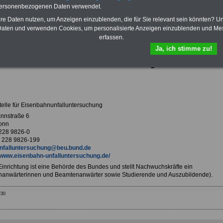
Krankenversicherung
personenbezogenen Daten verwendet.
hre Daten nutzen, um Anzeigen einzublenden, die für Sie relevant sein könnten? U
aten und verwenden Cookies, um personalisierte Anzeigen einzublenden und Me
erfassen.
ur Übersicht Arbeitgeber B
Ja, ich stimme zu!
stelle für Eisenbahnunfalluntersuchung in Bonn
elle für Eisenbahnunfalluntersuchung
nnstraße 6
onn
 228 9826-0
 228 9826-199
nfalluntersuchung@beu.bund.de
www.eisenbahn-unfalluntersuchung.de/
 Einrichtung ist eine Behörde des Bundes und stellt Nachwuchskräfte ein
anwärterinnen und Beamtenanwärter sowie Studierende und Auszubildende).
230