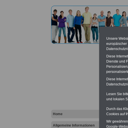
Unsere Websit
europäischer
Datenschutzri
Diese Interne
Dienste und F
Personalisier
personalisier
Bundes
Diese Interne
Datenschutzric
Vort
Lesen Sie bit
und lokalen S
Ba
Be
K
Durch das Kli
Home
Cookies auf I
Wir gewähren D
Allgemeine Informationen
Google-Websi