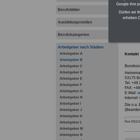
Google ihre 
Berufsbilder
Dürfen wir I
erheben D
Ausbildungsstellen
zurück z
Berufskategorien
Bundes
Arbeitgeber nach Städten
Arbeitgeber A
Kontakt
Arbeitgeber B
Bundesst
Arbeitgeber C
Arbeitgeber D
Heinema
53175 B
Arbeitgeber E
Tel. +49
Arbeitgeber F
FAX: +49
Arbeitgeber G
E-Mail:
u
Arbeitgeber H
Internet:
Arbeitgeber I
Die o.a.
(Beamten
Arbeitgeber J
Arbeitgeber K
Red 20221
Arbeitgeber L
Arbeitgeber M
Arbeitgeber N