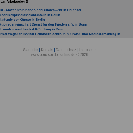
 zu:
Arbeitgeber B
BC-Abwehrkommando der Bundeswehr in Bruchsal
bschlussprüferaufsichtsstelle in Berlin
kademie der Künste in Berlin
ktionsgemeinschaft Dienst für den Frieden e. V. in Bonn
lexander-von-Humboldt-Stiftung in Bonn
lfred-Wegener-Institut Helmholtz-Zentrum für Polar- und Meeresforschung in
remerhaven
llgemeine Ortskrankenkasse Bremen/Bremerhaven in Bremen
llgemeine Ortskrankenkasse Hessen in Bad Homburg
Startseite
|
Kontakt
|
Datenschutz
|
Impressum
lliierten Museum e. V. in Berlin
www.berufsbilder-online.de © 2026
mtsgericht Bad Kreuznach
mtsgericht Bad Neuenahr-Ahrweiler
mtsgericht Bad Sobernheim
mtsgericht Bernkastel-Kues
mtsgericht Betzdorf
mtsgericht Bingen am Rhein
mtsgericht Bitburg
ntidiskriminierungsstelle des Bundes in Berlin
OK Bundesverband in Berlin
rbeitgeber mit Sitz in Bad Bergzabern (Verbandsgemeinde) bis Gemeinde Budenhei
rbeitsgemeinschaft der Entwicklungsdienste e. V. - Förderungswerk - in Bonn
uswärtiges Amt in Berlin
ASF AG
ataillon Elektronische Kampfführung 931 in Bonn
ayer AG
ayerischer Rundfunk mit Sitz in München