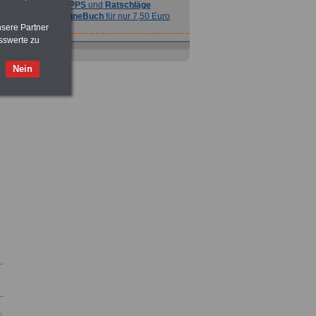
TIPPS
und
Ratschläge
>>>
OnlineBuch
für nur 7,50 Euro
nsere Partner
sswerte zu
Nein
Ratgeber
zum Berufseinstieg
TIPPS
und
Ratschläge
>>>
OnlineBuch
für nur 7,50 Euro