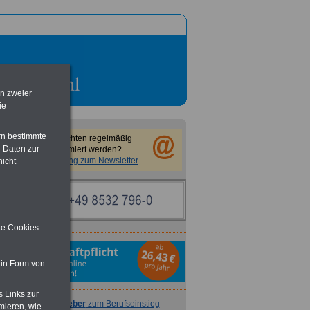
en zweier
ie
rn bestimmte
Sie möchten regelmäßig
 Daten zur
informiert werden?
Anmeldung zum Newsletter
nicht
ite Cookies
 in Form von
s Links zur
Ratgeber
zum Berufseinstieg
mieren, wie