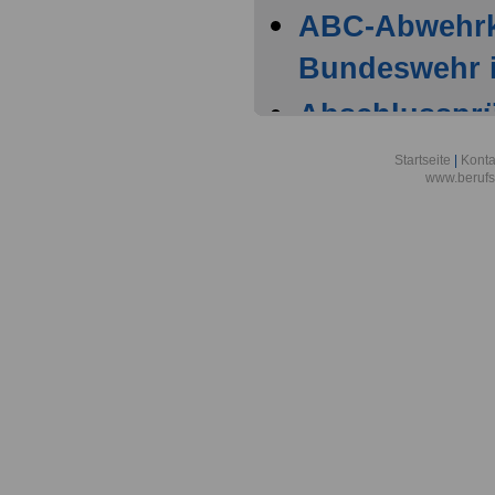
ABC-Abwehr
Bundeswehr i
Abschlussprüf
Berlin
Startseite
|
Konta
www.berufs
Akademie der
Aktionsgemei
den Frieden e
Alexander-vo
in Bonn
Alfred-Wegene
Zentrum für P