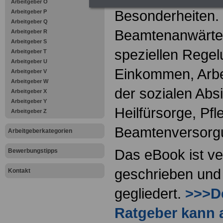
Arbeitgeber O
Besonderheiten.
Arbeitgeber P
Arbeitgeber Q
Beamtenanwärter
Arbeitgeber R
Arbeitgeber S
speziellen Regel
Arbeitgeber T
Arbeitgeber U
Einkommen, Arbei
Arbeitgeber V
Arbeitgeber W
der sozialen Absi
Arbeitgeber X
Arbeitgeber Y
Heilfürsorge, Pf
Arbeitgeber Z
Beamtenversorg
Arbeitgeberkategorien
Das eBook ist ve
Bewerbungstipps
geschrieben und 
Kontakt
gegliedert.
>>>De
Ratgeber kann 