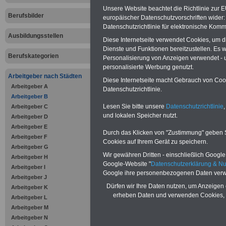
Dienst
Unsere Website beachtet die Richtlinie zur 
Berufsbilder
europäischer Datenschutzvorschriften wide
Das eBook
Beru
Datenschutzrichtlinie für elektronische Komm
Ausbildungsstellen
Diese Internetseite verwendet Cookies, um 
im öffentlichen
Dienste und Funktionen bereitzustellen. Es
Berufskategorien
Personalisierung von Anzeigen verwendet - un
richtet sich an B
personalisierte Werbung genutzt.
Arbeitgeber nach Städten
öffentlichen Dien
Diese Internetseite macht Gebrauch von Cooki
Arbeitgeber A
Datenschutzrichtlinie.
Arbeitgeber B
gleichermaßen fü
Lesen Sie bitte unsere
Datenschutzrichtlinie
,
Arbeitgeber C
und lokalen Speicher nutzt.
Arbeitgeber D
Praktikanten, B
Arbeitgeber E
Durch das Klicken von "Zustimmung" geben Sie
Arbeitgeber F
und Referendare. 
Cookies auf Ihrem Gerät zu speichern.
Arbeitgeber G
Wir gewähren Dritten - einschließlich Google -
Arbeitgeber H
gesamte Ausbildu
Google-Website "
Datenschutzerklärung & N
Arbeitgeber I
Google ihre personenbezogenen Daten verw
Arbeitgeber J
Grundlage und Or
Dürfen wir Ihre Daten nutzen, um Anzeigen 
Arbeitgeber K
erheben Daten und verwenden Cookies, 
Arbeitgeber L
Schließlich gelte
Arbeitgeber M
öffentlichen Dien
Arbeitgeber N