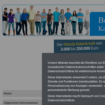
Verbandsg
Unsere Website beachtet die Richtlinie zur 
europäischer Datenschutzvorschriften wide
Datenschutzrichtlinie für elektronische Komm
Glan
Diese Internetseite verwendet Cookies, um 
Dienste und Funktionen bereitzustellen. Es
Personalisierung von Anzeigen verwendet - un
Vorteile für den öffentlichen Dien
personalisierte Werbung genutzt.
Vergleichen und sparen
:
Home
Bausparen schon ab 16 Jahren
Diese Internetseite macht Gebrauch von Cooki
Berufsunfähigkeitsabsicherung
Datenschutzrichtlinie.
Allgemeine Informationen
Krankenzusatzversicherung
-