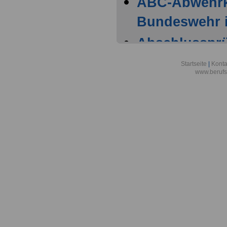
ABC-Abwehr
Bundeswehr i
Abschlussprüf
Berlin
Startseite
|
Konta
www.berufs
Akademie der
Aktionsgemei
den Frieden e
Alexander-vo
in Bonn
Alfred-Wegene
Zentrum für P
Meeresforsch