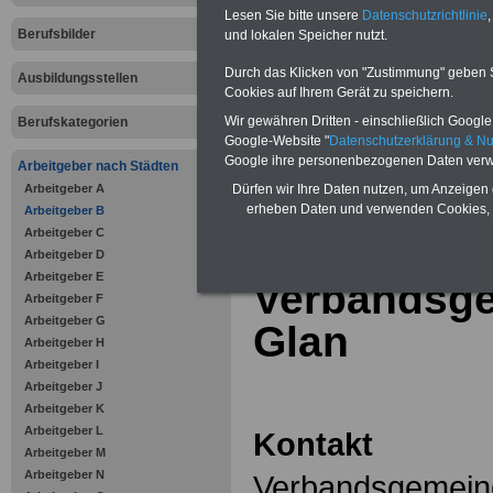
Online-Vergleich Gesetzliche
Lesen Sie bitte unsere
Datenschutzrichtlinie
,
Krankenkassen
-
Berufsbilder
und lokalen Speicher nutzt.
Zahnzusatzversicherung
-
Vorteile der Privaten
Durch das Klicken von "Zustimmung" geben Sie
Ausbildungsstellen
Krankenversicherung
Cookies auf Ihrem Gerät zu speichern.
Wir gewähren Dritten - einschließlich Google -
Berufskategorien
Google-Website "
Datenschutzerklärung & N
Google ihre personenbezogenen Daten verw
Arbeitgeber nach Städten
Arbeitgeber A
zurück zur Über
Dürfen wir Ihre Daten nutzen, um Anzeigen 
erheben Daten und verwenden Cookies, 
Arbeitgeber B
Arbeitgeber C
Arbeitgeber D
Arbeitgeber E
Verbandsg
Arbeitgeber F
Arbeitgeber G
Glan
Arbeitgeber H
Arbeitgeber I
Arbeitgeber J
Arbeitgeber K
Arbeitgeber L
Kontakt
Arbeitgeber M
Arbeitgeber N
Verbandsgemein