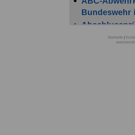
ABC-Abwehr
Bundeswehr i
Abschlussprüf
Berlin
Startseite
|
Konta
www.berufs
Akademie der
Aktionsgemei
den Frieden e
Alexander-vo
in Bonn
Alfred-Wegene
Zentrum für P
Meeresforsch