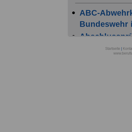
ABC-Abwehr
Bundeswehr i
Abschlussprüf
Berlin
Startseite
|
Konta
www.berufs
Akademie der
Aktionsgemei
den Frieden e
Alexander-vo
in Bonn
Alfred-Wegene
Zentrum für P