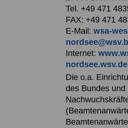
Tel. +49 471 483
FAX: +49 471 48
E-Mail:
wsa-wese
nordsee@wsv.b
Internet:
www.ws
nordsee.wsv.de
Die o.a. Einricht
des Bundes und s
Nachwuchskräfte
(Beamtenanwärt
Beamtenanwärter