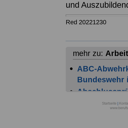
und Auszubilden
Red 20221230
mehr zu:
Arbei
ABC-Abwehr
Bundeswehr i
Abschlussprüf
Berlin
Startseite
|
Konta
www.berufs
Akademie der
Aktionsgemei