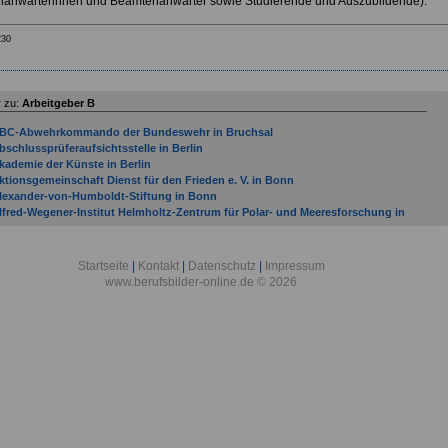
anwärterinnen und Beamtenanwärter sowie Studierende und Auszubildende).
230
 zu:
Arbeitgeber B
BC-Abwehrkommando der Bundeswehr in Bruchsal
bschlussprüferaufsichtsstelle in Berlin
kademie der Künste in Berlin
ktionsgemeinschaft Dienst für den Frieden e. V. in Bonn
lexander-von-Humboldt-Stiftung in Bonn
lfred-Wegener-Institut Helmholtz-Zentrum für Polar- und Meeresforschung in
remerhaven
llgemeine Ortskrankenkasse Bremen/Bremerhaven in Bremen
llgemeine Ortskrankenkasse Hessen in Bad Homburg
Startseite
|
Kontakt
|
Datenschutz
|
Impressum
lliierten Museum e. V. in Berlin
www.berufsbilder-online.de © 2026
mtsgericht Bad Kreuznach
mtsgericht Bad Neuenahr-Ahrweiler
mtsgericht Bad Sobernheim
mtsgericht Bernkastel-Kues
mtsgericht Betzdorf
mtsgericht Bingen am Rhein
mtsgericht Bitburg
ntidiskriminierungsstelle des Bundes in Berlin
OK Bundesverband in Berlin
rbeitgeber mit Sitz in Bad Bergzabern (Verbandsgemeinde) bis Gemeinde Budenhei