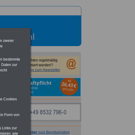
en zweier
ie
rn bestimmte
Sie möchten regelmäßig
 Daten zur
informiert werden?
Anmeldung zum Newsletter
nicht
r
ite Cookies
 in Form von
s Links zur
Ratgeber
zum Berufseinstieg
mieren, wie