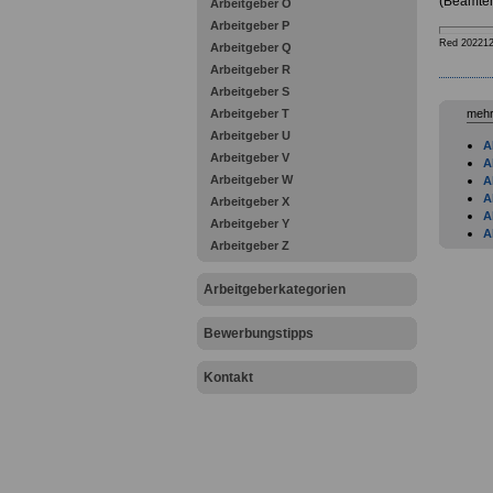
(Beamten
Arbeitgeber O
Arbeitgeber P
Red 20221
Arbeitgeber Q
Arbeitgeber R
Arbeitgeber S
Arbeitgeber T
mehr
Arbeitgeber U
A
Arbeitgeber V
A
Arbeitgeber W
A
A
Arbeitgeber X
A
Arbeitgeber Y
A
Arbeitgeber Z
B
A
A
Arbeitgeberkategorien
A
A
Bewerbungstipps
A
A
A
Kontakt
A
A
A
A
A
A