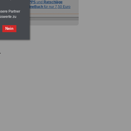
TIPPS
und
Ratschläge
>>>
OnlineBuch
für nur 7,50 Euro
nsere Partner
sswerte zu
Nein
r
Ratgeber
zum Berufseinstieg
TIPPS
und
Ratschläge
>>>
OnlineBuch
für nur 7,50 Euro