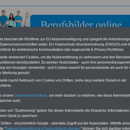
e beachtet die Richtlinie zur EU-Nutzereinwilligung und spiegelt die Anforderung
 Datenschutzvorschriften wider: EU-Datenschutz-Grundverordnung (DSGVO) und d
chtlinie für elektronische Kommunikation (die sogenannte E-Privacy-Richtlinie).
tseite verwendet Cookies, um die Nutzererfahrung zu verbessern und den Benutze
unktionen bereitzustellen. Es werden Nutzerdaten - auch ihre personenbezogenen
ung von Anzeigen verwendet - und Cookies sowohl für personalisierte als auch für 
te Werbung genutzt.
ragte der Bundesregierung für Menschenrechtsfragen im
tseite macht Gebrauch von Cookies von Dritten, siehe dazu weitere Details in der
ministerium der Justiz (zgl. Verfahrensbevollmächtigte vo
htlinie.
ropäischen Gerichtshof für Menschenrechte) in Berlin
te unsere
Datenschutzrichtlinie
, um mehr darüber zu erfahren, wie diese Internetse
peicher nutzt.
eile für den öffentlichen Dienst
Buchen Sie diesen Platz für Ihren Banner:
Vergleichen und sparen
:
Schon für 250 Euro können Sie einen
cken von "Zustimmung" geben Sie dieser Internetseite die Erlaubnis, Informationen
usparen schon ab 16 Jahren
-
Banner (halfsize 234x60) für 6 Monate bzw.
hrem Gerät zu speichern.
rufsunfähigkeitsabsicherung
-
für 400 Euro bei einer Laufzeit von 12
rankenzusatzversicherung
-
Monaten buchen. Ihr Banner wird auf allen
ritten - einschließlich Google - ebenfalls Zugriff auf die Nutzerdaten. Mithilfe eine
Online-Vergleich Gesetzliche
Einzelseiten von
berufsbilder-online.de
te "
Datenschutzerklärung & Nutzungsbedingungen
" können Sie sich darüber infor