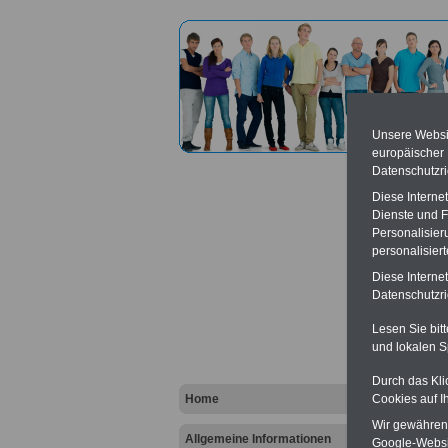
Unsere Websit
europäischer
Datenschutzri
Diese Interne
Dienste und F
Personalisier
personalisier
Beauft
Diese Interne
Bundes
Datenschutzric
dem Eu
Lesen Sie bit
und lokalen S
Vort
Durch das Kli
Ba
Home
Cookies auf I
Be
K
Wir gewähren D
Allgemeine Informationen
Google-Websi