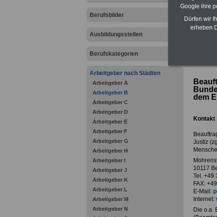
Google ihre 
Berufsbilder
Dürfen wir I
erheben D
Ausbildungsstellen
Berufskategorien
zurück z
Arbeitgeber nach Städten
Beauft
Arbeitgeber A
Bundes
Arbeitgeber B
dem Eu
Arbeitgeber C
Arbeitgeber D
Kontakt
Arbeitgeber E
Arbeitgeber F
Beauftra
Arbeitgeber G
Justiz (
Mensche
Arbeitgeber H
Mohrens
Arbeitgeber I
10117 Be
Arbeitgeber J
Tel. +49
Arbeitgeber K
FAX: +49
Arbeitgeber L
E-Mail:
p
Internet:
Arbeitgeber M
Arbeitgeber N
Die o.a.