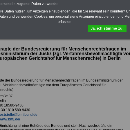
das
Formular
Krankenkassen
-
eingebunden. Einfach
personenbezogenen Daten verwendet.
ausfüllen
Zahnzusatzversicherung
-
oder schreiben Sie uns eine
E-
Vorteile der Privaten
Mail.
hre Daten nutzen, um Anzeigen einzublenden, die für Sie relevant sein könnten? U
Krankenversicherung
aten und verwenden Cookies, um personalisierte Anzeigen einzublenden und Me
erfassen.
Ja, ich stimme zu!
ur Übersicht Arbeitgeber B
ragte der Bundesregierung für Menschenrechtsfragen im
ministerium der Justiz (zgl. Verfahrensbevollmächtigte vo
ropäischen Gerichtshof für Menschenrechte) in Berlin
gte der Bundesregierung für Menschenrechtsfragen im Bundesministerium der
zgl. Verfahrensbevollmächtigte vor dem Europäischen Gerichtshof für
nrechte)
traße 37
rlin
 30 18580-9430
 30 1810 580-9430
oststelle@bmj.bund.de
www.bmj.de/
 Einrichtung ist eine Behörde des Bundes und stellt Nachwuchskräfte ein